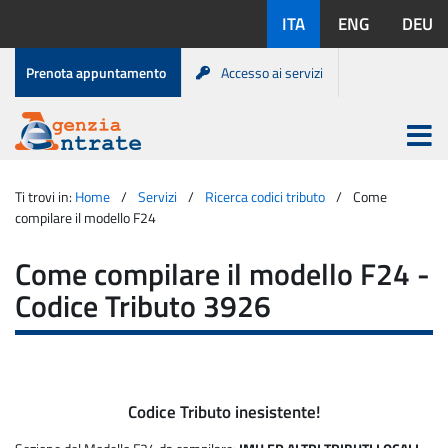
Salta
Lingue
ITA
ENG
DEU
al
disponibili:
contenuto
Menu
Prenota appuntamento
Accesso ai servizi
di
servizio
Apri
menu
Menu
Portale
princip
Agenzia
principale
Ti trovi in:
Home
Servizi
Ricerca codici tributo
Come
Entrate
compilare il modello F24
Come compilare il modello F24 -
Codice Tributo 3926
Codice Tributo inesistente!