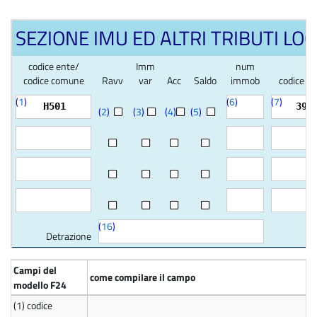
SEZIONE IMU ED ALTRI TRIBUTI LOC
codice ente/
Imm
num
codice comune
Ravv
var
Acc
Saldo
immob
codice tr
(
1
)
(
6
)
(
7
)
H501
392
(
2
)
(
3
)
(
4
)
(
5
)
(
16
)
Detrazione
Campi del
come compilare il campo
modello F24
(1)
codice