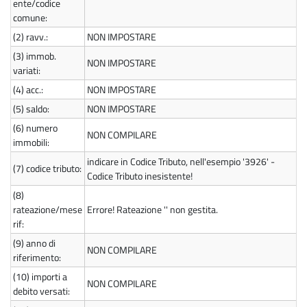
ente/codice
comune:
(2)
ravv.:
NON IMPOSTARE
(3)
immob.
NON IMPOSTARE
variati:
(4)
acc.:
NON IMPOSTARE
(5)
saldo:
NON IMPOSTARE
(6)
numero
NON COMPILARE
immobili:
indicare in Codice Tributo, nell'esempio '3926' -
(7)
codice tributo:
Codice Tributo inesistente!
(8)
rateazione/mese
Errore! Rateazione '' non gestita.
rif:
(9)
anno di
NON COMPILARE
riferimento:
(10)
importi a
NON COMPILARE
debito versati: