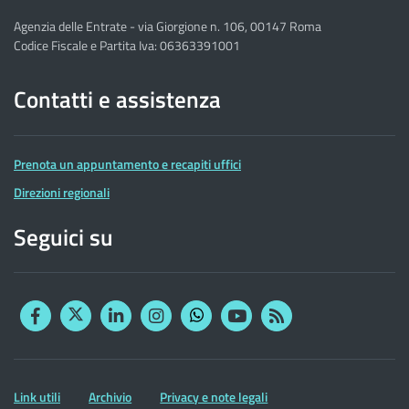
Agenzia delle Entrate - via Giorgione n. 106, 00147 Roma
Codice Fiscale e Partita Iva: 06363391001
Contatti e assistenza
Prenota un appuntamento e recapiti uffici
Direzioni regionali
Seguici su
Facebook
Twitter
Linkedin
Instagram
YouTube
RSS
Whatsapp
Altre
Link utili
Archivio
Privacy e note legali