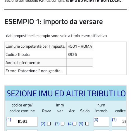
Sezione del Modello F24 da compilare:
IMU ED ALTRI TRIBUTI LOCALI
ESEMPIO 1: importo da versare
I dati proposti nell'esempio sono solo a titolo esemplificativo
Comune competente per l'imposta:
H501 - ROMA
Codice Tributo:
3926
Anno di riferimento:
Errore! Rateazione '' non gestita.
SEZIONE IMU ED ALTRI TRIBUTI LOC
codice ente/
Imm
num
codice comune
Ravv
var
Acc
Saldo
immob
codice tr
(
1
)
(
6
)
(
7
)
H501
392
(
2
)
(
3
)
(
4
)
(
5
)