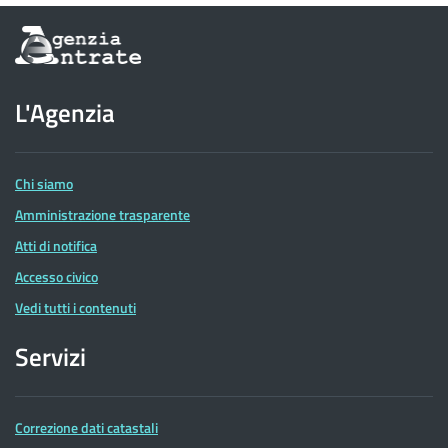
Informazioni
sul
sito
dell'Agenzia
L'Agenzia
delle
Entrate
Chi siamo
Amministrazione trasparente
Atti di notifica
Accesso civico
Vedi tutti i contenuti
Servizi
Correzione dati catastali