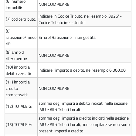
(6)
numero
NON COMPILARE
immobili:
indicare in Codice Tributo, nell'esempio '3926' -
(7)
codice tributo:
Codice Tributo inesistente!
(8)
rateazione/mese
Errore! Rateazione '' non gestita.
rif:
(9)
anno di
NON COMPILARE
riferimento:
(10)
importi a
indicare l'importo a debito, nell'esempio 6.000,00
debito versati:
(11)
importi a
credito
NON COMPILARE
compensati:
somma degli importi a debito indicati nella sezione
(12)
TOTALE G:
IMU e Altri Tributi Locali
somma degli importi a credito indicati nella sezione
(13)
TOTALE H:
IMU e Altri Tributi Locali, non compilare se non sono
presenti importi a credito