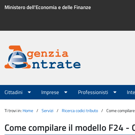
Salta
Ministero dell'Economia e delle Finanze
al
contenuto
Menu
di
servizio
Portale
Agenzia
Menu
Cittadini
Imprese
Professionisti
Int
principale
Entrate
Ti trovi in:
Home
Servizi
Ricerca codici tributo
Come compilare 
Come compilare il modello F24 - 