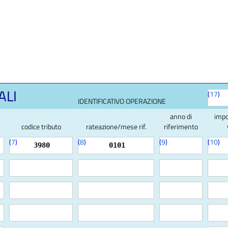
ALI
(
17
)
IDENTIFICATIVO OPERAZIONE
anno di
impo
codice tributo
rateazione/mese rif.
riferimento
(
7
)
(
8
)
(
9
)
(
10
)
3980
0101