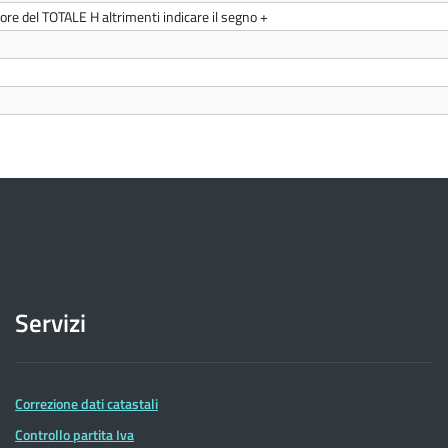
nore del TOTALE H altrimenti indicare il segno +
)
Servizi
Correzione dati catastali
Controllo partita Iva