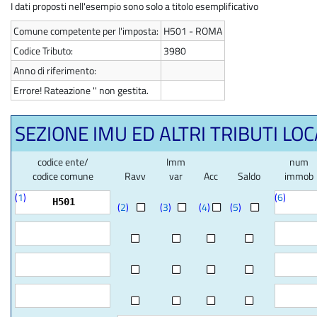
I dati proposti nell'esempio sono solo a titolo esemplificativo
Comune competente per l'imposta:
H501 - ROMA
Codice Tributo:
3980
Anno di riferimento:
Errore! Rateazione '' non gestita.
SEZIONE IMU ED ALTRI TRIBUTI LOC
codice ente/
Imm
num
codice comune
Ravv
var
Acc
Saldo
immob
(
1
)
(
6
)
H501
(
2
)
(
3
)
(
4
)
(
5
)