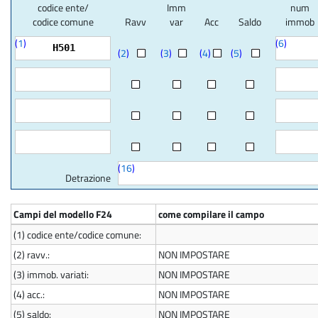
codice ente/
Imm
num
codice comune
Ravv
var
Acc
Saldo
immob
(
1
)
(
6
)
H501
(
2
)
(
3
)
(
4
)
(
5
)
(
16
)
Detrazione
Campi del modello F24
come compilare il campo
(1)
codice ente/codice comune:
(2)
ravv.:
NON IMPOSTARE
(3)
immob. variati:
NON IMPOSTARE
(4)
acc.:
NON IMPOSTARE
(5)
saldo:
NON IMPOSTARE