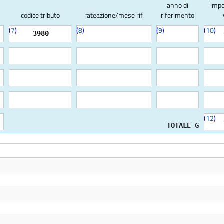
anno di
impo
codice tributo
rateazione/mese rif.
riferimento
(
7
)
(
8
)
(
9
)
(
10
)
3980
(
12
)
TOTALE G