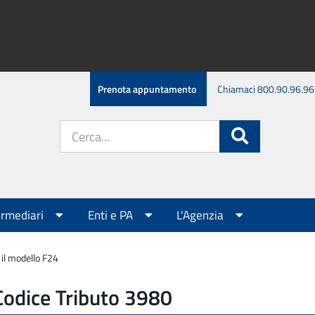
Prenota appuntamento
Chiamaci 800.90.96.96
Cerca
Cerca
nel
sito:
ermediari
Enti e PA
L'Agenzia
il modello F24
Codice Tributo 3980