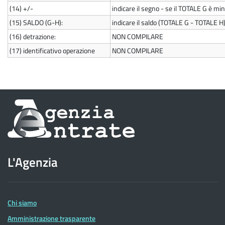
(14)
+/-
indicare il segno - se il TOTALE G è mi
(15)
SALDO (G-H):
indicare il saldo (TOTALE G - TOTALE H
(16)
detrazione:
NON COMPILARE
(17)
identificativo operazione
NON COMPILARE
Informazioni
sul
sito
L'Agenzia
dell'Agenzia
delle
Entrate
Chi siamo
Amministrazione trasparente