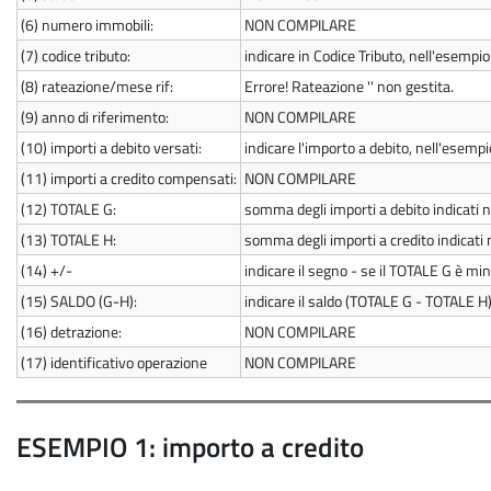
(6)
numero immobili:
NON COMPILARE
(7)
codice tributo:
indicare in Codice Tributo, nell'esempio
(8)
rateazione/mese rif:
Errore! Rateazione '' non gestita.
(9)
anno di riferimento:
NON COMPILARE
(10)
importi a debito versati:
indicare l'importo a debito, nell'esemp
(11)
importi a credito compensati:
NON COMPILARE
(12)
TOTALE G:
somma degli importi a debito indicati ne
(13)
TOTALE H:
somma degli importi a credito indicati 
(14)
+/-
indicare il segno - se il TOTALE G è mi
(15)
SALDO (G-H):
indicare il saldo (TOTALE G - TOTALE H
(16)
detrazione:
NON COMPILARE
(17)
identificativo operazione
NON COMPILARE
ESEMPIO 1: importo a credito