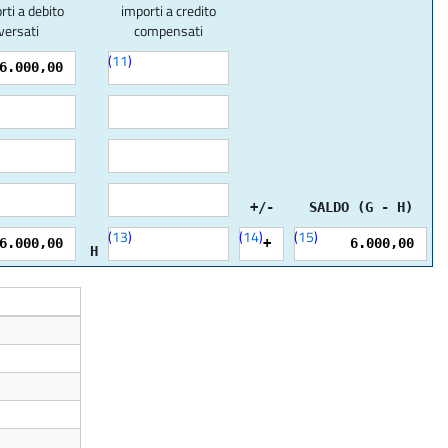
rti a debito
importi a credito
versati
compensati
(
11
)
6.000,00
+/-
SALDO (G - H)
(
13
)
(
14
)
(
15
)
6.000,00
+
6.000,00
H