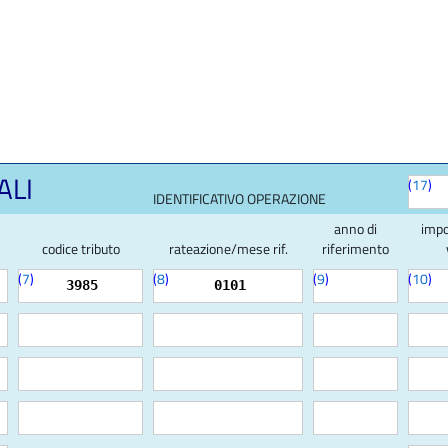
ALI
(
17
)
IDENTIFICATIVO OPERAZIONE
anno di
impo
codice tributo
rateazione/mese rif.
riferimento
(
7
)
(
8
)
(
9
)
(
10
)
3985
0101