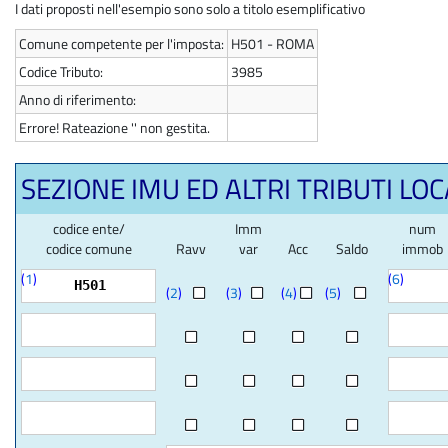
I dati proposti nell'esempio sono solo a titolo esemplificativo
Comune competente per l'imposta:
H501 - ROMA
Codice Tributo:
3985
Anno di riferimento:
Errore! Rateazione '' non gestita.
SEZIONE IMU ED ALTRI TRIBUTI LOC
codice ente/
Imm
num
codice comune
Ravv
var
Acc
Saldo
immob
(
1
)
(
6
)
H501
(
2
)
(
3
)
(
4
)
(
5
)