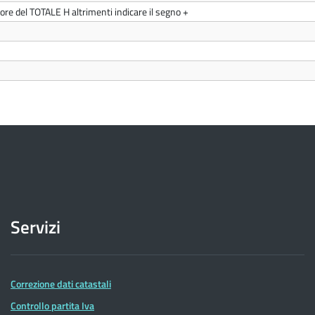
nore del TOTALE H altrimenti indicare il segno +
)
Servizi
Correzione dati catastali
Controllo partita Iva