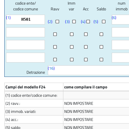
codice ente/
Imm
num
codice comune
Ravv
var
Acc
Saldo
immob
(
1
)
(
6
)
H501
(
2
)
(
3
)
(
4
)
(
5
)
(
16
)
Detrazione
Campi del modello F24
come compilare il campo
(1)
codice ente/codice comune:
(2)
ravv.:
NON IMPOSTARE
(3)
immob. variati:
NON IMPOSTARE
(4)
acc.:
NON IMPOSTARE
(5)
saldo:
NON IMPOSTARE