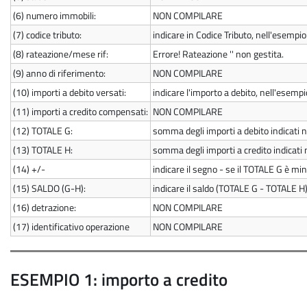
(6)
numero immobili:
NON COMPILARE
(7)
codice tributo:
indicare in Codice Tributo, nell'esempio
(8)
rateazione/mese rif:
Errore! Rateazione '' non gestita.
(9)
anno di riferimento:
NON COMPILARE
(10)
importi a debito versati:
indicare l'importo a debito, nell'esemp
(11)
importi a credito compensati:
NON COMPILARE
(12)
TOTALE G:
somma degli importi a debito indicati ne
(13)
TOTALE H:
somma degli importi a credito indicati 
(14)
+/-
indicare il segno - se il TOTALE G è mi
(15)
SALDO (G-H):
indicare il saldo (TOTALE G - TOTALE H
(16)
detrazione:
NON COMPILARE
(17)
identificativo operazione
NON COMPILARE
ESEMPIO 1: importo a credito