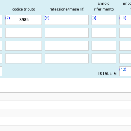
anno di
impo
codice tributo
rateazione/mese rif.
riferimento
(
7
)
(
8
)
(
9
)
(
10
)
3985
(
12
)
TOTALE G