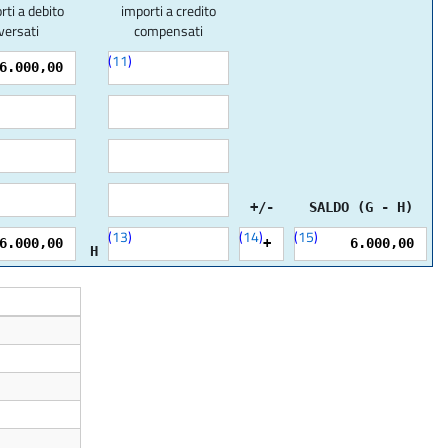
rti a debito
importi a credito
versati
compensati
(
11
)
6.000,00
+/-
SALDO (G - H)
(
13
)
(
14
)
(
15
)
6.000,00
+
6.000,00
H