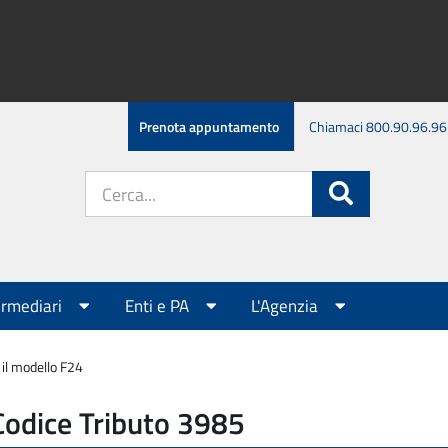
Prenota appuntamento
Chiamaci 800.90.96.96
Cerca
Cerca
nel
sito:
ermediari
Enti e PA
L'Agenzia
il modello F24
Codice Tributo 3985