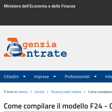
Salta
Ministero dell'Economia e delle Finanze
al
contenuto
Menu
di
servizio
Portale
Agenzia
Menu
Cittadini
Imprese
Professionisti
Int
principale
Entrate
Ti trovi in:
Home
Servizi
Ricerca codici tributo
Come compilare 
Come compilare il modello F24 - 