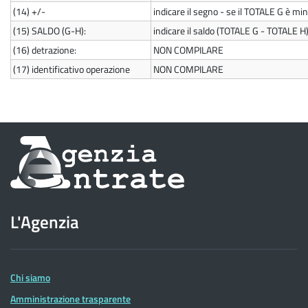
(14)
+/-
indicare il segno - se il TOTALE G è mi
(15)
SALDO (G-H):
indicare il saldo (TOTALE G - TOTALE H
(16)
detrazione:
NON COMPILARE
(17)
identificativo operazione
NON COMPILARE
Informazioni
sul
sito
L'Agenzia
dell'Agenzia
delle
Entrate
Chi siamo
Amministrazione trasparente