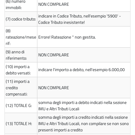
(6)
numero
NON COMPILARE
immobili:
indicare in Codice Tributo, nell'esempio '5900' -
(7)
codice tributo:
Codice Tributo inesistente!
(8)
rateazione/mese
Errore! Rateazione '' non gestita.
rif:
(9)
anno di
NON COMPILARE
riferimento:
(10)
importi a
indicare l'importo a debito, nell'esempio 6.000,00
debito versati:
(11)
importi a
credito
NON COMPILARE
compensati:
somma degli importi a debito indicati nella sezione
(12)
TOTALE G:
IMU e Altri Tributi Locali
somma degli importi a credito indicati nella sezione
(13)
TOTALE H:
IMU e Altri Tributi Locali, non compilare se non sono
presenti importi a credito