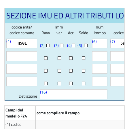
SEZIONE IMU ED ALTRI TRIBUTI LOC
codice ente/
Imm
num
codice comune
Ravv
var
Acc
Saldo
immob
codice tr
(
1
)
(
6
)
(
7
)
H501
590
(
2
)
(
3
)
(
4
)
(
5
)
(
16
)
Detrazione
Campi del
come compilare il campo
modello F24
(1)
codice