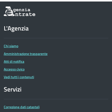
Informazioni
sul
sito
dell'Agenzia
L'Agenzia
delle
Entrate
Chi siamo
Amministrazione trasparente
Atti di notifica
Accesso civico
Vedi tutti i contenuti
Servizi
Correzione dati catastali