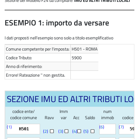
Sezione del Modello F24 da compilare:
IMU ED ALTRI TRIBUTI LOCALI
ESEMPIO 1: importo da versare
I dati proposti nell'esempio sono solo a titolo esemplificativo
Comune competente per l'imposta:
H501 - ROMA
Codice Tributo:
5900
Anno di riferimento:
Errore! Rateazione '' non gestita.
SEZIONE IMU ED ALTRI TRIBUTI LOC
codice ente/
Imm
num
codice comune
Ravv
var
Acc
Saldo
immob
codice tr
(
1
)
(
6
)
(
7
)
H501
590
(
2
)
(
3
)
(
4
)
(
5
)