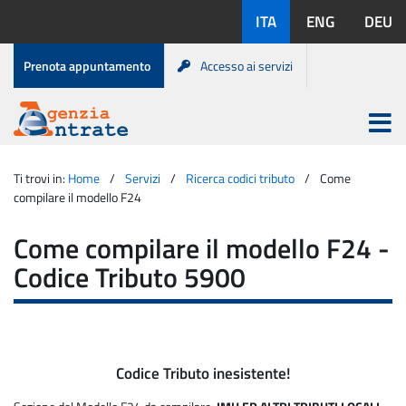
Salta
Lingue
ITA
ENG
DEU
al
disponibili:
contenuto
Menu
Prenota appuntamento
Accesso ai servizi
di
servizio
Apri
menu
Menu
Portale
princip
Agenzia
principale
Ti trovi in:
Home
Servizi
Ricerca codici tributo
Come
Entrate
compilare il modello F24
Come compilare il modello F24 -
Codice Tributo 5900
Codice Tributo inesistente!