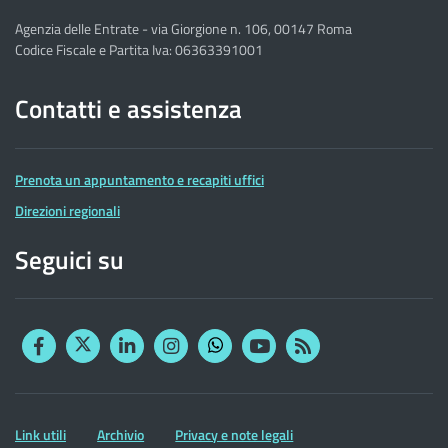
Agenzia delle Entrate - via Giorgione n. 106, 00147 Roma
Codice Fiscale e Partita Iva: 06363391001
Contatti e assistenza
Prenota un appuntamento e recapiti uffici
Direzioni regionali
Seguici su
Facebook
Twitter
Linkedin
Instagram
YouTube
RSS
Whatsapp
Altre
Link utili
Archivio
Privacy e note legali