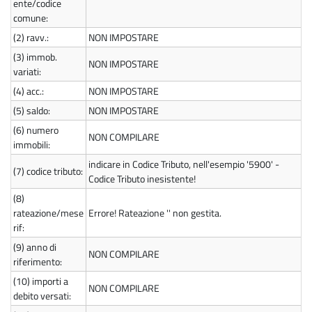
ente/codice
comune:
(2)
ravv.:
NON IMPOSTARE
(3)
immob.
NON IMPOSTARE
variati:
(4)
acc.:
NON IMPOSTARE
(5)
saldo:
NON IMPOSTARE
(6)
numero
NON COMPILARE
immobili:
indicare in Codice Tributo, nell'esempio '5900' -
(7)
codice tributo:
Codice Tributo inesistente!
(8)
rateazione/mese
Errore! Rateazione '' non gestita.
rif:
(9)
anno di
NON COMPILARE
riferimento:
(10)
importi a
NON COMPILARE
debito versati: