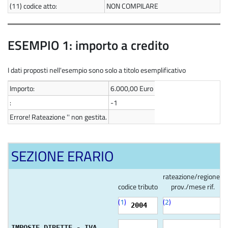
(11)
codice atto:
NON COMPILARE
ESEMPIO 1: importo a credito
I dati proposti nell'esempio sono solo a titolo esemplificativo
Importo:
6.000,00 Euro
:
-1
Errore! Rateazione '' non gestita.
SEZIONE ERARIO
rateazione/regione/
codice tributo
prov./mese rif.
(
1
)
(
2
)
2004
IMPOSTE DIRETTE - IVA