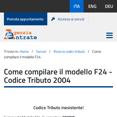
Salta
Lingue
ITA
ENG
DEU
al
disponibili:
contenuto
Menu
Prenota appuntamento
Accesso ai servizi
di
servizio
Apri
menu
Menu
Portale
princip
Agenzia
principale
Ti trovi in:
Home
Servizi
Ricerca codici tributo
Come
Entrate
compilare il modello F24
Come compilare il modello F24 -
Codice Tributo 2004
Codice Tributo inesistente!