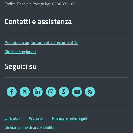
Codice Fiscale e Partita Iva: 06363391001
Contatti e assistenza
Prenota un appuntamento e recapiti uffici
Direzioni regionali
Seguici su
Facebook
Twitter
Linkedin
Instagram
YouTube
RSS
Whatsapp
Altre
Link utili
Archivio
Privacy e note legali
informazioni
Dichiarazione di accessibilità