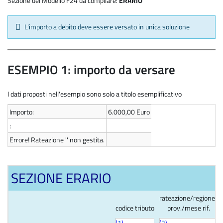
Sezione del Modello F24 da compilare:
ERARIO
L'importo a debito deve essere versato in unica soluzione
ESEMPIO 1: importo da versare
I dati proposti nell'esempio sono solo a titolo esemplificativo
Importo:
6.000,00 Euro
:
Errore! Rateazione '' non gestita.
SEZIONE ERARIO
rateazione/regione/
codice tributo
prov./mese rif.
(
1
)
(
2
)