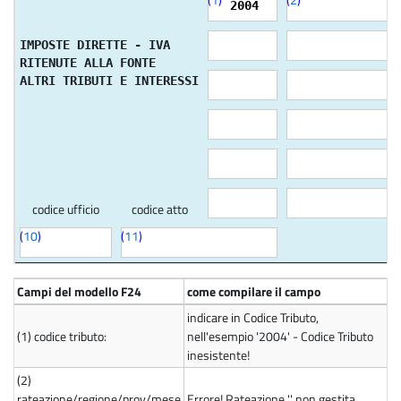
2004
IMPOSTE DIRETTE - IVA
RITENUTE ALLA FONTE
ALTRI TRIBUTI E INTERESSI
codice ufficio
codice atto
(
10
)
(
11
)
Campi del modello F24
come compilare il campo
indicare in Codice Tributo,
(1)
codice tributo:
nell'esempio '2004' - Codice Tributo
inesistente!
(2)
rateazione/regione/prov/mese
Errore! Rateazione '' non gestita.