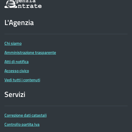
Informazioni
sul
sito
dell'Agenzia
L'Agenzia
delle
Entrate
Chi siamo
Amministrazione trasparente
Atti di notifica
Accesso civico
Vedi tutti i contenuti
Servizi
Correzione dati catastali
Controllo partita Iva