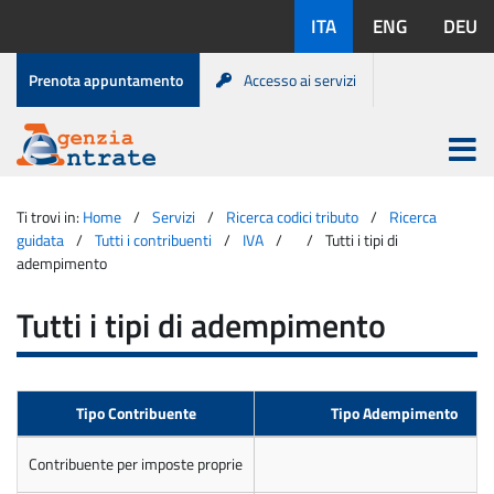
Salta
Lingue
ITA
ENG
DEU
al
disponibili:
contenuto
Menu
Prenota appuntamento
Accesso ai servizi
di
servizio
Apri
menu
Menu
Portale
princip
Agenzia
principale
Ti trovi in:
Home
Servizi
Ricerca codici tributo
Ricerca
Entrate
guidata
Tutti i contribuenti
IVA
Tutti i tipi di
adempimento
Tutti i tipi di adempimento
Tipo Contribuente
Tipo Adempimento
Contribuente per imposte proprie