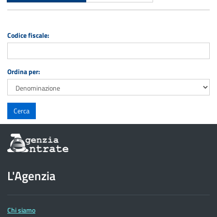
Codice fiscale:
Ordina per:
Informazioni
sul
sito
dell'Agenzia
L'Agenzia
delle
Entrate
Chi siamo