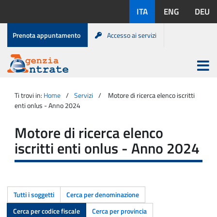
Salta
Lingue
ITA
ENG
DEU
al
disponibili:
contenuto
Menu
Prenota appuntamento
Accesso ai servizi
di
servizio
Apri
menu
Menu
Portale
princip
Agenzia
principale
Ti trovi in:
Home
Servizi
Motore di ricerca elenco iscritti
Entrate
enti onlus - Anno 2024
Motore di ricerca elenco
iscritti enti onlus - Anno 2024
Tutti i soggetti
Cerca per denominazione
Cerca per codice fiscale
Cerca per provincia