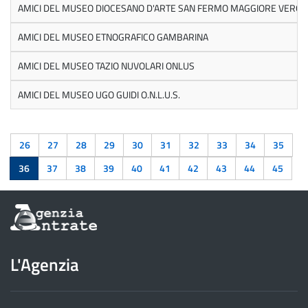
AMICI DEL MUSEO DIOCESANO D'ARTE SAN FERMO MAGGIORE VERO
AMICI DEL MUSEO ETNOGRAFICO GAMBARINA
AMICI DEL MUSEO TAZIO NUVOLARI ONLUS
AMICI DEL MUSEO UGO GUIDI O.N.L.U.S.
26
27
28
29
30
31
32
33
34
35
36
37
38
39
40
41
42
43
44
45
Informazioni
sul
sito
dell'Agenzia
L'Agenzia
delle
Entrate