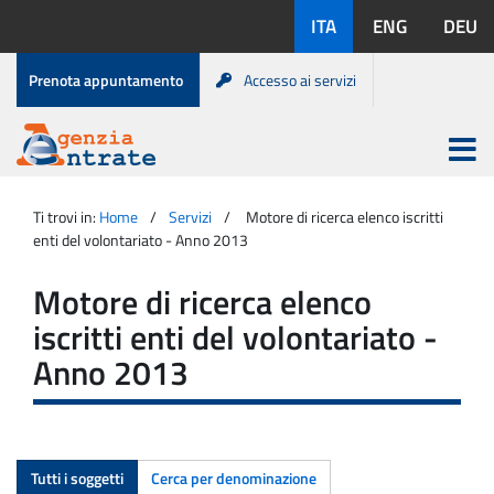
Salta
Lingue
ITA
ENG
DEU
al
disponibili:
contenuto
Menu
Prenota appuntamento
Accesso ai servizi
di
servizio
Apri
menu
Menu
Portale
princip
Agenzia
principale
Ti trovi in:
Home
Servizi
Motore di ricerca elenco iscritti
Entrate
enti del volontariato - Anno 2013
Motore di ricerca elenco
iscritti enti del volontariato -
Anno 2013
Tutti i soggetti
Cerca per denominazione