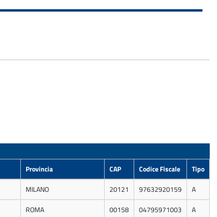
Provincia
CAP
Codice Fiscale
Tipo
MILANO
20121
97632920159
A
ROMA
00158
04795971003
A