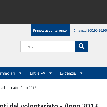
Prenota appuntamento
Chiamaci 800.90.96.96
Cerca
Cerca
nel
sito:
ermediari
Enti e PA
L'Agenzia
el volontariato - Anno 2013
 enti del volontariato - Anno 2013