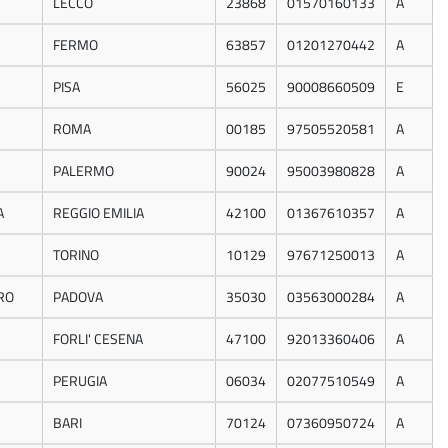
LECCO
23868
01570160133
A
FERMO
63857
01201270442
A
PISA
56025
90008660509
E
ROMA
00185
97505520581
A
PALERMO
90024
95003980828
A
A
REGGIO EMILIA
42100
01367610357
A
TORINO
10129
97671250013
A
RO
PADOVA
35030
03563000284
A
FORLI' CESENA
47100
92013360406
A
PERUGIA
06034
02077510549
A
BARI
70124
07360950724
A