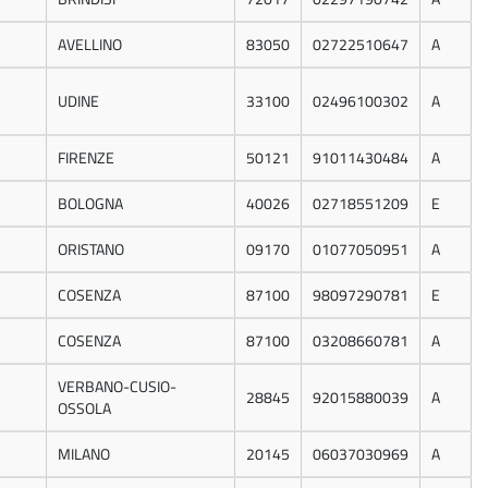
AVELLINO
83050
02722510647
A
UDINE
33100
02496100302
A
FIRENZE
50121
91011430484
A
BOLOGNA
40026
02718551209
E
ORISTANO
09170
01077050951
A
COSENZA
87100
98097290781
E
COSENZA
87100
03208660781
A
VERBANO-CUSIO-
28845
92015880039
A
OSSOLA
MILANO
20145
06037030969
A