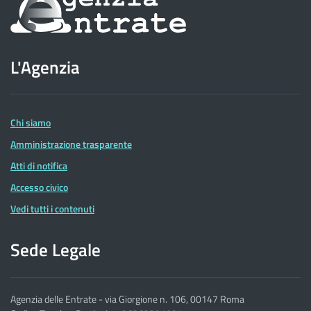
sul
sito
L'Agenzia
dell'Agenzia
delle
Entrate
Chi siamo
Amministrazione trasparente
Atti di notifica
Accesso civico
Vedi tutti i contenuti
Sede Legale
Agenzia delle Entrate - via Giorgione n. 106, 00147 Roma