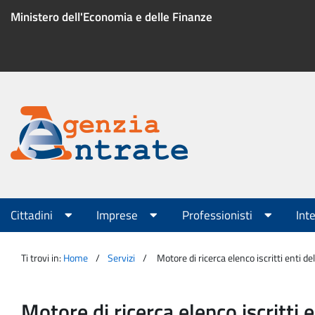
Salta
Ministero dell'Economia e delle Finanze
al
contenuto
Menu
di
servizio
Portale
Agenzia
Menu
Cittadini
Imprese
Professionisti
Int
principale
Entrate
Ti trovi in:
Home
Servizi
Motore di ricerca elenco iscritti enti d
Motore di ricerca elenco iscritti