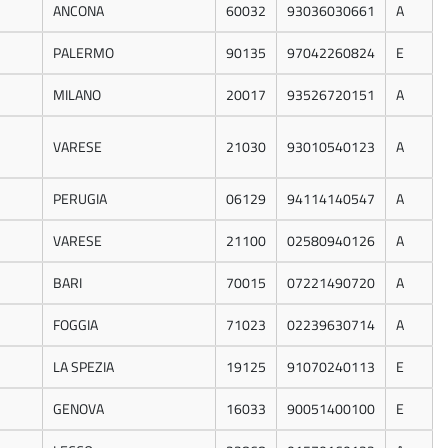
ANCONA
60032
93036030661
A
PALERMO
90135
97042260824
E
MILANO
20017
93526720151
A
VARESE
21030
93010540123
A
PERUGIA
06129
94114140547
A
VARESE
21100
02580940126
A
BARI
70015
07221490720
A
FOGGIA
71023
02239630714
A
LA SPEZIA
19125
91070240113
E
GENOVA
16033
90051400100
E