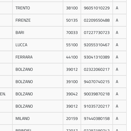
TRENTO
38100
96051010229
A
FIRENZE
50135
02209550488
A
BARI
70033
07227730723
A
LUCCA
55100
92055310467
A
FERRARA
44100
93041310389
A
BOLZANO
39012
02322060217
A
BOLZANO
39100
94070740215
A
EN.
BOLZANO
39042
90039870218
A
BOLZANO
39012
91035720217
A
MILANO
20159
97440380158
A
BRINDISI
72017
02297190742
A