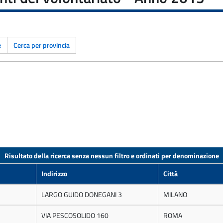
e
Cerca per provincia
Risultato della ricerca senza nessun filtro e ordinati per denominazione
Indirizzo
Città
LARGO GUIDO DONEGANI 3
MILANO
VIA PESCOSOLIDO 160
ROMA