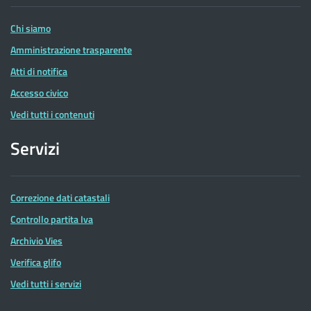
Entrate
Chi siamo
Amministrazione trasparente
Atti di notifica
Accesso civico
Vedi tutti i contenuti
Servizi
Correzione dati catastali
Controllo partita Iva
Archivio Vies
Verifica glifo
Vedi tutti i servizi