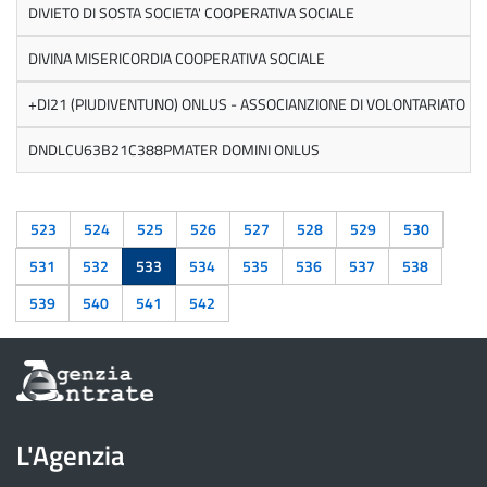
DIVIETO DI SOSTA SOCIETA' COOPERATIVA SOCIALE
DIVINA MISERICORDIA COOPERATIVA SOCIALE
+DI21 (PIUDIVENTUNO) ONLUS - ASSOCIANZIONE DI VOLONTARIATO
DNDLCU63B21C388PMATER DOMINI ONLUS
523
524
525
526
527
528
529
530
531
532
533
534
535
536
537
538
539
540
541
542
Informazioni
sul
sito
dell'Agenzia
L'Agenzia
delle