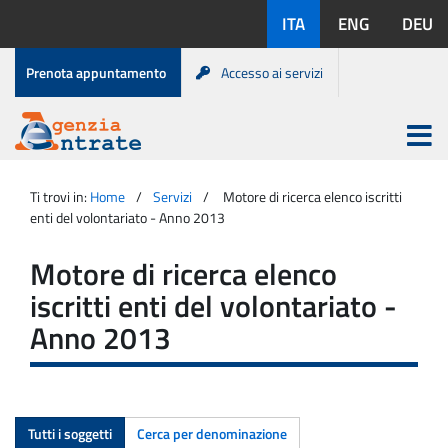
Salta
Lingue
ITA
ENG
DEU
al
disponibili:
contenuto
Menu
Prenota appuntamento
Accesso ai servizi
di
servizio
Apri
menu
Menu
Portale
princip
Agenzia
principale
Ti trovi in:
Home
Servizi
Motore di ricerca elenco iscritti
Entrate
enti del volontariato - Anno 2013
Motore di ricerca elenco
iscritti enti del volontariato -
Anno 2013
Tutti i soggetti
Cerca per denominazione