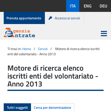
Salta
Lingue
ITA
ENG
DEU
al
disponibili:
contenuto
Menu
Prenota appuntamento
Accesso ai servizi
di
servizio
Apri
menu
Menu
Portale
princip
Agenzia
principale
Ti trovi in:
Home
Servizi
Motore di ricerca elenco iscritti
Entrate
enti del volontariato - Anno 2013
Motore di ricerca elenco
iscritti enti del volontariato -
Anno 2013
Tutti i soggetti
Cerca per denominazione