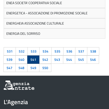
ENEA SOCIETA' COOPERATIVA SOCIALE
ENERGETICA - ASSOCIAZIONE DI PROMOZIONE SOCIALE
ENERGHEIA ASSOCIAZIONE CULTURALE
ENERGIA DEL SORRISO
531
532
533
534
535
536
537
538
539
540
541
542
543
544
545
546
547
548
549
550
Informazioni
sul
sito
dell'Agenzia
L'Agenzia
delle