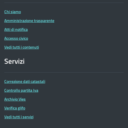
Entrate
Chi siamo
Amministrazione trasparente
Atti di notifica
Accesso civico
Vedi tutti i contenuti
Servizi
Correzione dati catastali
Controllo partita Iva
Archivio Vies
Verifica glifo
Vedi tutti i servizi