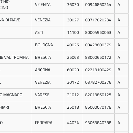
CHIO
VICENZA
36030
00946860244
A
CINO
A' DI PIAVE
VENEZIA
30027
00717020234
A
ASTI
14100
80004950053
A
BOLOGNA
40026
00428800379
A
E VAL TROMPIA
BRESCIA
25063
83000650172
A
A
ANCONA
60020
02213100429
B
A
VENEZIA
30172
03782700276
A
O MAGNAGO
VARESE
21012
82013860125
A
HIARI
BRESCIA
25018
85000070178
A
RO
FERRARA
44034
93063840388
A