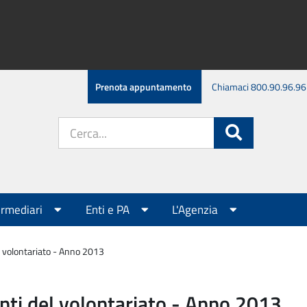
Prenota appuntamento
Chiamaci 800.90.96.96
Cerca
Cerca
nel
sito:
ermediari
Enti e PA
L'Agenzia
el volontariato - Anno 2013
 enti del volontariato - Anno 2013