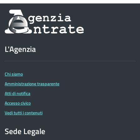
Informazioni
sul
sito
L'Agenzia
dell'Agenzia
delle
Entrate
Chi siamo
Amministrazione trasparente
Atti di notifica
Accesso civico
Vedi tutti i contenuti
Sede Legale