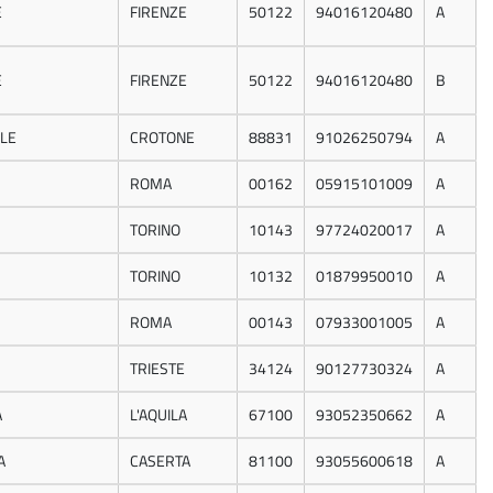
E
FIRENZE
50122
94016120480
A
E
FIRENZE
50122
94016120480
B
LE
CROTONE
88831
91026250794
A
ROMA
00162
05915101009
A
TORINO
10143
97724020017
A
TORINO
10132
01879950010
A
ROMA
00143
07933001005
A
TRIESTE
34124
90127730324
A
A
L'AQUILA
67100
93052350662
A
A
CASERTA
81100
93055600618
A