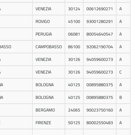
A
VENEZIA
30124
00612690271
A
ROVIGO
45100
93001280291
A
PERUGIA
06081
80054640547
A
BASSO
CAMPOBASSO
86100
92062190704
A
A
VENEZIA
30126
94059600273
A
A
VENEZIA
30126
94059600273
C
NA
BOLOGNA
40125
00895880375
A
NA
BOLOGNA
40125
00895880375
B
BERGAMO
24065
90023750160
A
E
FIRENZE
50125
80002550483
A