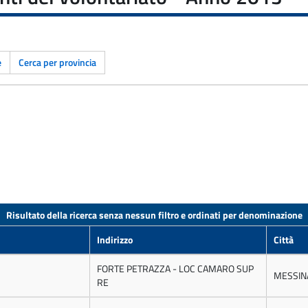
e
Cerca per provincia
Risultato della ricerca senza nessun filtro e ordinati per denominazione
Indirizzo
Città
FORTE PETRAZZA - LOC CAMARO SUP
MESSIN
RE