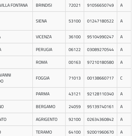
VILLA FONTANA
BRINDISI
72021
91056650749
A
SIENA
53100
01247180522
A
A
VICENZA
36100
95104990247
A
A
PERUGIA
06122
03089270544
A
ROMA
00163
97210180580
A
OVANNI
FOGGIA
71013
00138660717
C
DO
PARMA
43121
92128110340
A
NO
BERGAMO
24059
95139740161
A
NTO
AGRIGENTO
92100
02634360842
A
O
TERAMO
64100
92001960670
A