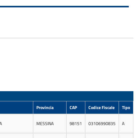
Provincia
CAP
Codice Fiscale
Tipo
A
MESSINA
98151
03106990835
A