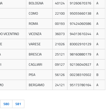
NA
BOLOGNA
40124
91260670376
A
COMO
22100
95055660138
A
ROMA
00193
97424060586
A
O VICENTINO
VICENZA
36073
94013610244
A
TE
VARESE
21026
83002910129
A
A
BRESCIA
25121
98160880179
A
I
CAGLIARI
09127
92136040927
A
PISA
56126
00238310502
B
MO
BERGAMO
24121
95173780164
A
580
581