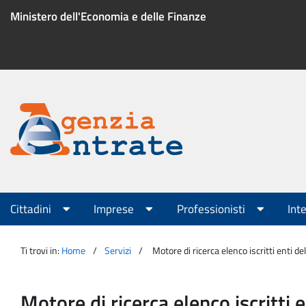
Salta
Ministero dell'Economia e delle Finanze
al
contenuto
Menu
di
servizio
Portale
Agenzia
Menu
Cittadini
Imprese
Professionisti
Int
principale
Entrate
Ti trovi in:
Home
Servizi
Motore di ricerca elenco iscritti enti d
Motore di ricerca elenco iscritti