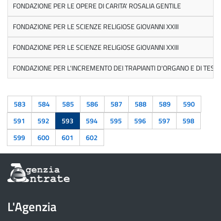
FONDAZIONE PER LE OPERE DI CARITA' ROSALIA GENTILE
FONDAZIONE PER LE SCIENZE RELIGIOSE GIOVANNI XXIII
FONDAZIONE PER LE SCIENZE RELIGIOSE GIOVANNI XXIII
FONDAZIONE PER L'INCREMENTO DEI TRAPIANTI D'ORGANO E DI TESS
583
584
585
586
587
588
589
590
591
592
593
594
595
596
597
598
599
600
601
602
Informazioni
sul
sito
dell'Agenzia
L'Agenzia
delle