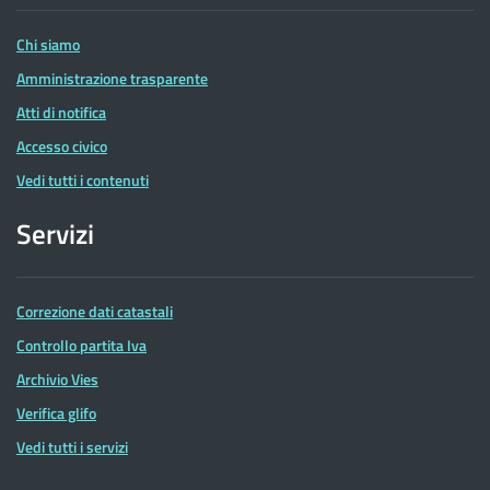
Entrate
Chi siamo
Amministrazione trasparente
Atti di notifica
Accesso civico
Vedi tutti i contenuti
Servizi
Correzione dati catastali
Controllo partita Iva
Archivio Vies
Verifica glifo
Vedi tutti i servizi