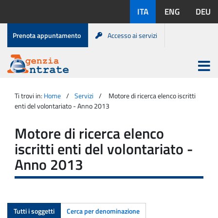
Salta
Lingue
ITA
ENG
DEU
al
disponibili:
contenuto
Menu
Prenota appuntamento
Accesso ai servizi
di
servizio
Apri
menu
Menu
Portale
princip
Agenzia
principale
Ti trovi in:
Home
Servizi
Motore di ricerca elenco iscritti
Entrate
enti del volontariato - Anno 2013
Motore di ricerca elenco
iscritti enti del volontariato -
Anno 2013
Tutti i soggetti
Cerca per denominazione