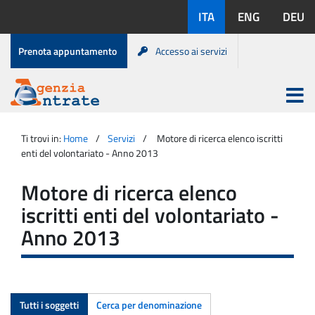
Salta
Lingue
ITA
ENG
DEU
al
disponibili:
contenuto
Menu
Prenota appuntamento
Accesso ai servizi
di
servizio
Apri
menu
Menu
Portale
princip
Agenzia
principale
Ti trovi in:
Home
Servizi
Motore di ricerca elenco iscritti
Entrate
enti del volontariato - Anno 2013
Motore di ricerca elenco
iscritti enti del volontariato -
Anno 2013
Tutti i soggetti
Cerca per denominazione