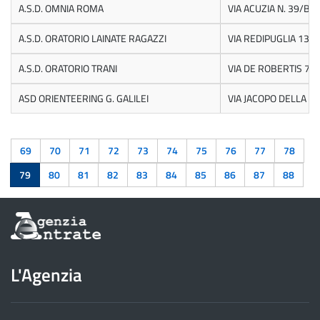
A.S.D. OMNIA ROMA
VIA ACUZIA N. 39/B
A.S.D. ORATORIO LAINATE RAGAZZI
VIA REDIPUGLIA 13
A.S.D. ORATORIO TRANI
VIA DE ROBERTIS 71
ASD ORIENTEERING G. GALILEI
VIA JACOPO DELLA Q
69
70
71
72
73
74
75
76
77
78
79
80
81
82
83
84
85
86
87
88
Informazioni
sul
sito
dell'Agenzia
L'Agenzia
delle
Entrate