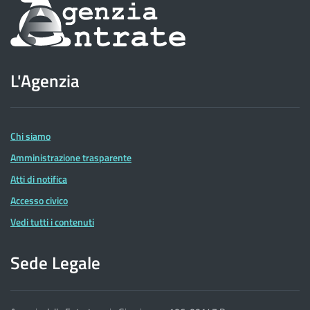
Informazioni
sul
sito
L'Agenzia
dell'Agenzia
delle
Entrate
Chi siamo
Amministrazione trasparente
Atti di notifica
Accesso civico
Vedi tutti i contenuti
Sede Legale