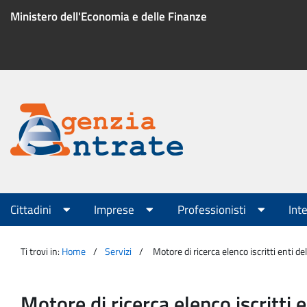
Salta
Ministero dell'Economia e delle Finanze
al
contenuto
Menu
di
servizio
Portale
Agenzia
Menu
Cittadini
Imprese
Professionisti
Int
principale
Entrate
Ti trovi in:
Home
Servizi
Motore di ricerca elenco iscritti enti d
Motore di ricerca elenco iscritti