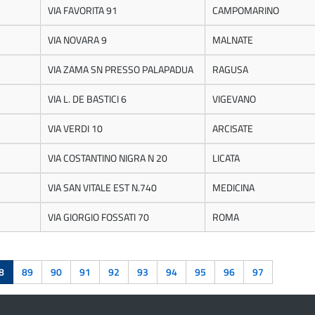
VIA FAVORITA 91
CAMPOMARINO
VIA NOVARA 9
MALNATE
VIA ZAMA SN PRESSO PALAPADUA
RAGUSA
VIA L. DE BASTICI 6
VIGEVANO
VIA VERDI 10
ARCISATE
VIA COSTANTINO NIGRA N 20
LICATA
VIA SAN VITALE EST N.740
MEDICINA
VIA GIORGIO FOSSATI 70
ROMA
8
89
90
91
92
93
94
95
96
97