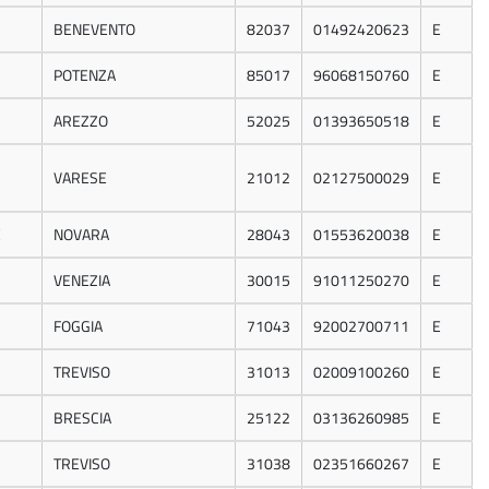
BENEVENTO
82037
01492420623
E
POTENZA
85017
96068150760
E
AREZZO
52025
01393650518
E
VARESE
21012
02127500029
E
E
NOVARA
28043
01553620038
E
VENEZIA
30015
91011250270
E
FOGGIA
71043
92002700711
E
TREVISO
31013
02009100260
E
BRESCIA
25122
03136260985
E
TREVISO
31038
02351660267
E