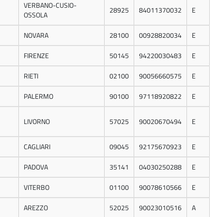
VERBANO-CUSIO-
28925
84011370032
E
OSSOLA
NOVARA
28100
00928820034
E
FIRENZE
50145
94220030483
E
RIETI
02100
90056660575
E
PALERMO
90100
97118920822
E
LIVORNO
57025
90020670494
E
CAGLIARI
09045
92175670923
E
PADOVA
35141
04030250288
E
VITERBO
01100
90078610566
E
AREZZO
52025
90023010516
A