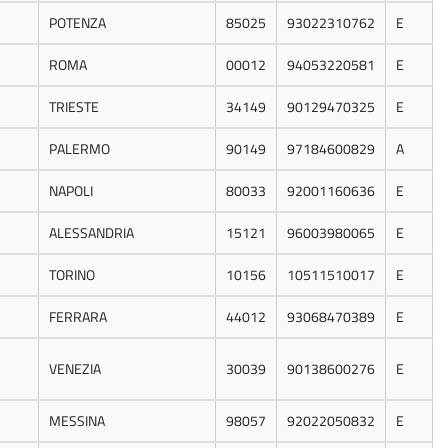
POTENZA
85025
93022310762
E
ROMA
00012
94053220581
E
TRIESTE
34149
90129470325
E
PALERMO
90149
97184600829
A
NAPOLI
80033
92001160636
E
ALESSANDRIA
15121
96003980065
E
TORINO
10156
10511510017
E
FERRARA
44012
93068470389
E
VENEZIA
30039
90138600276
E
MESSINA
98057
92022050832
E