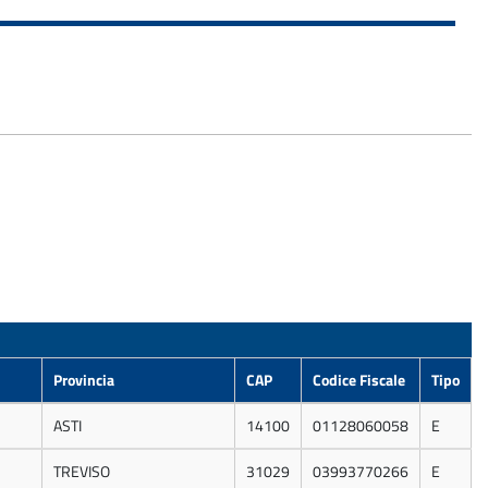
Provincia
CAP
Codice Fiscale
Tipo
ASTI
14100
01128060058
E
TREVISO
31029
03993770266
E