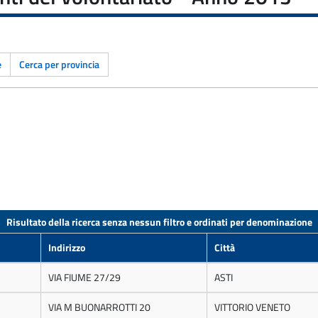
e
Cerca per provincia
Risultato della ricerca senza nessun filtro e ordinati per denominazione
Indirizzo
Città
VIA FIUME 27/29
ASTI
VIA M BUONARROTTI 20
VITTORIO VENETO