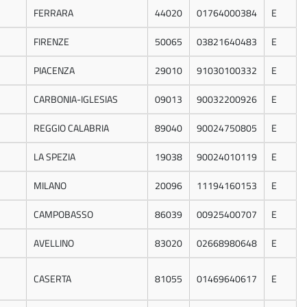
FERRARA
44020
01764000384
E
FIRENZE
50065
03821640483
E
PIACENZA
29010
91030100332
E
CARBONIA-IGLESIAS
09013
90032200926
E
REGGIO CALABRIA
89040
90024750805
E
LA SPEZIA
19038
90024010119
E
MILANO
20096
11194160153
E
CAMPOBASSO
86039
00925400707
E
AVELLINO
83020
02668980648
E
CASERTA
81055
01469640617
E