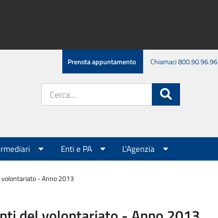
Prenota appuntamento
Chiamaci 800.90.96.96
Cerca
Cerca
nel
sito:
ermediari
Enti e PA
L'Agenzia
el volontariato - Anno 2013
 enti del volontariato - Anno 2013