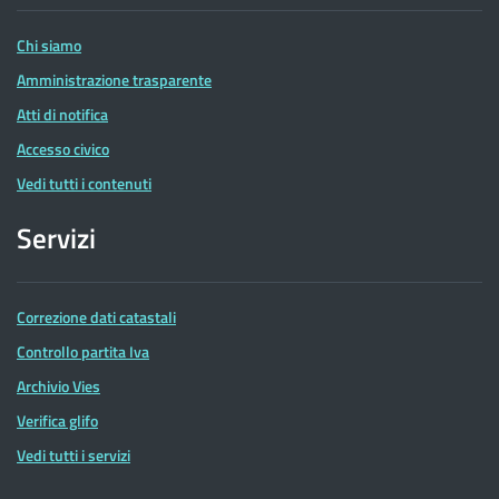
Entrate
Chi siamo
Amministrazione trasparente
Atti di notifica
Accesso civico
Vedi tutti i contenuti
Servizi
Correzione dati catastali
Controllo partita Iva
Archivio Vies
Verifica glifo
Vedi tutti i servizi