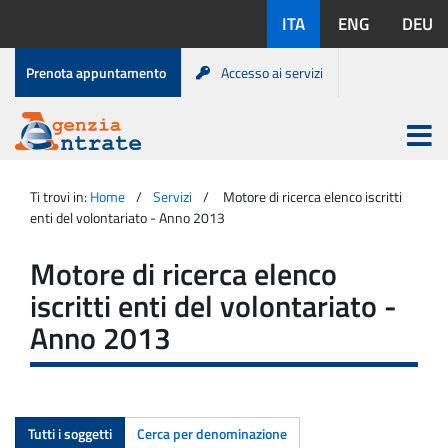
Salta
Lingue
ITA
ENG
DEU
al
disponibili:
contenuto
Menu
Prenota appuntamento
Accesso ai servizi
di
servizio
Apri
menu
Menu
Portale
princip
Agenzia
principale
Ti trovi in:
Home
Servizi
Motore di ricerca elenco iscritti
Entrate
enti del volontariato - Anno 2013
Motore di ricerca elenco
iscritti enti del volontariato -
Anno 2013
Tutti i soggetti
Cerca per denominazione