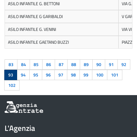
ASILO INFANTILE G. BETTONI
VIA G.B
ASILO INFANTILE G GARIBALDI
V GARIB
ASILO INFANTILE G. VENINI
VIA VIL
ASILO INFANTILE GAETANO BUZZI
PIAZZA
83
84
85
86
87
88
89
90
91
92
93
94
95
96
97
98
99
100
101
102
Informazioni
sul
sito
dell'Agenzia
L'Agenzia
delle