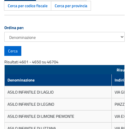
Cerca per codice fiscale
Cerca per provincia
Ordina per:
Risultati 4601 - 4650 su 46704
Risulta
Denominazione
Indirizz
ASILO INFANTILE DI LAGLIO
VIA GE
ASILO INFANTILE DI LEGINO
PIAZZA 
ASILO INFANTILE DI LIMONE PIEMONTE
VIA EX 
ASILO INFANTILE DI LIZZANA
VIA BRI