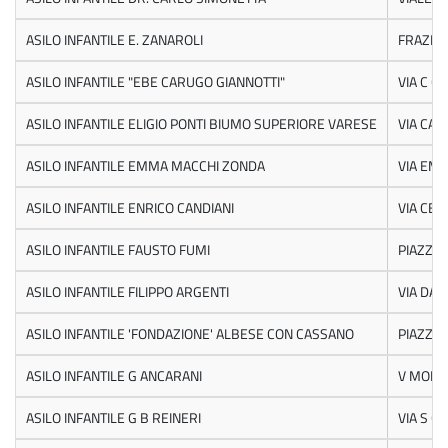
ASILO INFANTILE E. ZANAROLI
FRAZIO
ASILO INFANTILE "EBE CARUGO GIANNOTTI"
VIA C C
ASILO INFANTILE ELIGIO PONTI BIUMO SUPERIORE VARESE
VIA CAS
ASILO INFANTILE EMMA MACCHI ZONDA
VIA EM
ASILO INFANTILE ENRICO CANDIANI
VIA CES
ASILO INFANTILE FAUSTO FUMI
PIAZZA 
ASILO INFANTILE FILIPPO ARGENTI
VIA DAN
ASILO INFANTILE 'FONDAZIONE' ALBESE CON CASSANO
PIAZZA 
ASILO INFANTILE G ANCARANI
V MONZ
ASILO INFANTILE G B REINERI
VIA S CI