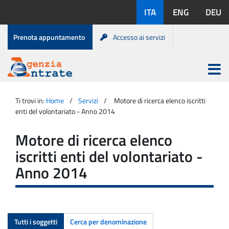
Salta
Lingue
ITA
ENG
DEU
al
disponibili:
contenuto
Menu
Prenota appuntamento
Accesso ai servizi
di
servizio
Apri
menu
Menu
Portale
princip
Agenzia
principale
Ti trovi in:
Home
Servizi
Motore di ricerca elenco iscritti
Entrate
enti del volontariato - Anno 2014
Motore di ricerca elenco
iscritti enti del volontariato -
Anno 2014
Tutti i soggetti
Cerca per denominazione