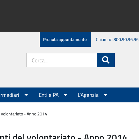
Prenota appuntamento
Chiamaci 800.90.96.96
Cerca
Cerca
nel
sito:
ermediari
Enti e PA
L'Agenzia
el volontariato - Anno 2014
 enti del volontariato - Anno 2014