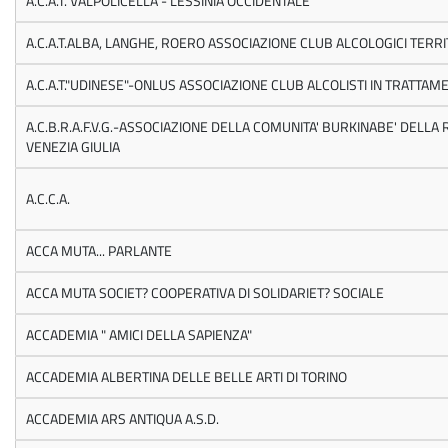
A.C.A.T. VALPOLICELLA - LESSINIA OCCIDENTALE
A.C.A.T.ALBA, LANGHE, ROERO ASSOCIAZIONE CLUB ALCOLOGICI TERRI
A.C.A.T."UDINESE"-ONLUS ASSOCIAZIONE CLUB ALCOLISTI IN TRATTA
A.C.B.R.A.F.V.G.-ASSOCIAZIONE DELLA COMUNITA' BURKINABE' DELLA 
VENEZIA GIULIA
A.C.C.A.
ACCA MUTA... PARLANTE
ACCA MUTA SOCIET? COOPERATIVA DI SOLIDARIET? SOCIALE
ACCADEMIA " AMICI DELLA SAPIENZA"
ACCADEMIA ALBERTINA DELLE BELLE ARTI DI TORINO
ACCADEMIA ARS ANTIQUA A.S.D.