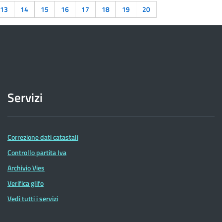
13
14
15
16
17
18
19
20
Servizi
Correzione dati catastali
Controllo partita Iva
Archivio Vies
Verifica glifo
Vedi tutti i servizi