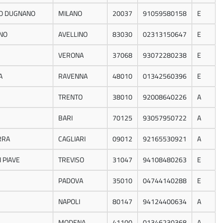
O DUGNANO
MILANO
20037
91059580158
E
NO
AVELLINO
83030
02313150647
E
VERONA
37068
93072280238
E
A
RAVENNA
48010
01342560396
E
TRENTO
38010
92008640226
A
BARI
70125
93057950722
A
RRA
CAGLIARI
09012
92165530921
A
 PIAVE
TREVISO
31047
94108480263
E
PADOVA
35010
04744140288
E
NAPOLI
80147
94124400634
A
A
MODENA
41100
01346230368
A