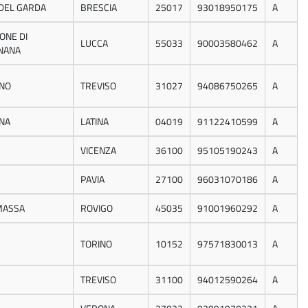
DEL GARDA
BRESCIA
25017
93018950175
A
ONE DI
LUCCA
55033
90003580462
A
NANA
ANO
TREVISO
31027
94086750265
A
NA
LATINA
04019
91122410599
A
VICENZA
36100
95105190243
A
PAVIA
27100
96031070186
A
MASSA
ROVIGO
45035
91001960292
A
TORINO
10152
97571830013
A
TREVISO
31100
94012590264
A