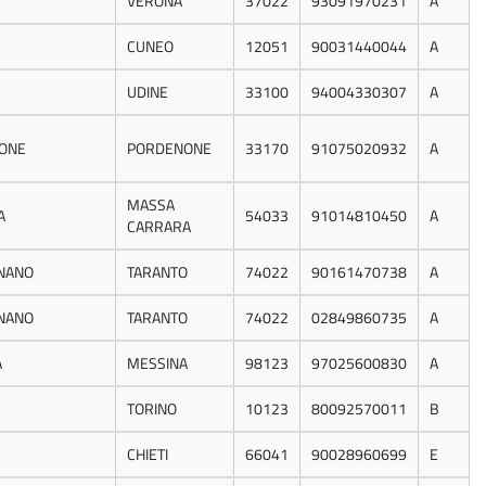
VERONA
37022
93091970231
A
CUNEO
12051
90031440044
A
UDINE
33100
94004330307
A
ONE
PORDENONE
33170
91075020932
A
MASSA
A
54033
91014810450
A
CARRARA
NANO
TARANTO
74022
90161470738
A
NANO
TARANTO
74022
02849860735
A
A
MESSINA
98123
97025600830
A
TORINO
10123
80092570011
B
CHIETI
66041
90028960699
E