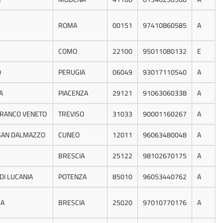
ROMA
00151
97410860585
A
COMO
22100
95011080132
E
O
PERUGIA
06049
93017110540
A
A
PIACENZA
29121
91063060338
A
FRANCO VENETO
TREVISO
31033
90001160267
A
SAN DALMAZZO
CUNEO
12011
96063480048
A
BRESCIA
25122
98102670175
A
DI LUCANIA
POTENZA
85010
96053440762
A
A
BRESCIA
25020
97010770176
A