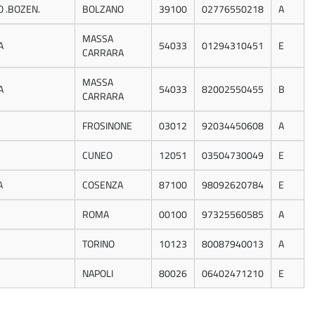
 .BOZEN.
BOLZANO
39100
02776550218
A
MASSA
A
54033
01294310451
E
CARRARA
MASSA
A
54033
82002550455
B
CARRARA
FROSINONE
03012
92034450608
A
CUNEO
12051
03504730049
E
A
COSENZA
87100
98092620784
E
ROMA
00100
97325560585
A
TORINO
10123
80087940013
A
NAPOLI
80026
06402471210
E