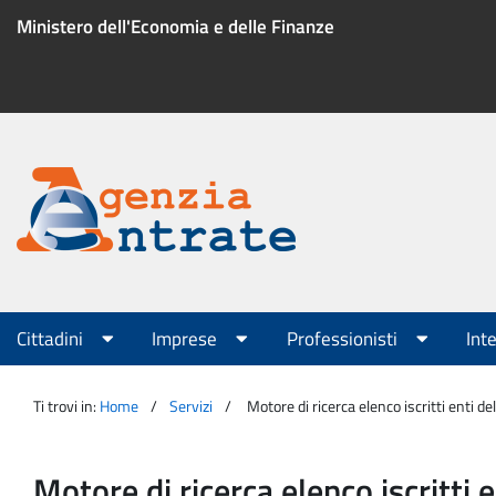
Salta
Ministero dell'Economia e delle Finanze
al
contenuto
Menu
di
servizio
Portale
Agenzia
Menu
Cittadini
Imprese
Professionisti
Int
principale
Entrate
Ti trovi in:
Home
Servizi
Motore di ricerca elenco iscritti enti d
Motore di ricerca elenco iscritti