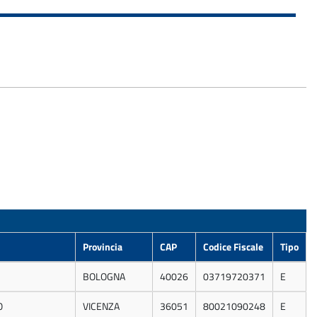
Provincia
CAP
Codice Fiscale
Tipo
BOLOGNA
40026
03719720371
E
O
VICENZA
36051
80021090248
E