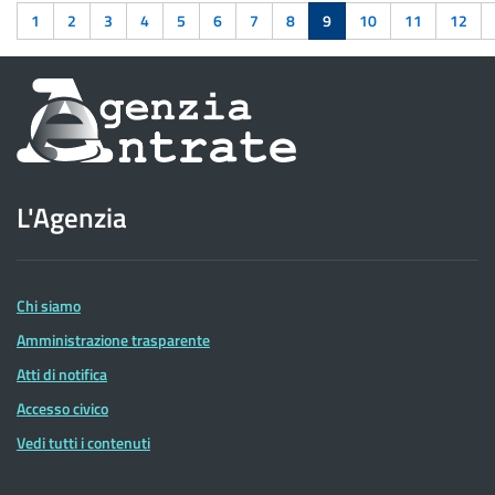
1
2
3
4
5
6
7
8
9
10
11
12
Informazioni
sul
sito
L'Agenzia
dell'Agenzia
delle
Entrate
Chi siamo
Amministrazione trasparente
Atti di notifica
Accesso civico
Vedi tutti i contenuti