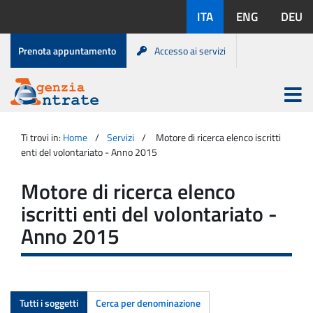
Salta
Lingue
ITA
ENG
DEU
al
disponibili:
contenuto
Menu
Prenota appuntamento
Accesso ai servizi
di
servizio
Apri
menu
Menu
Portale
princip
Agenzia
principale
Ti trovi in:
Home
Servizi
Motore di ricerca elenco iscritti
Entrate
enti del volontariato - Anno 2015
Motore di ricerca elenco
iscritti enti del volontariato -
Anno 2015
Tutti i soggetti
Cerca per denominazione