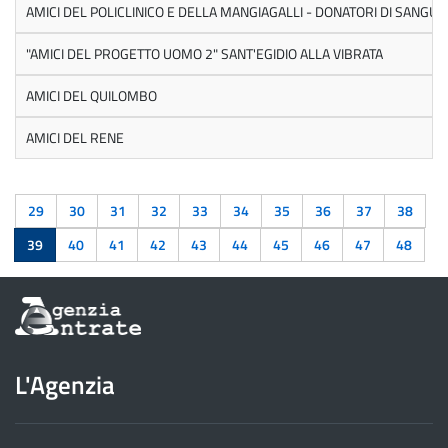
AMICI DEL POLICLINICO E DELLA MANGIAGALLI - DONATORI DI SANGU
"AMICI DEL PROGETTO UOMO 2" SANT'EGIDIO ALLA VIBRATA
AMICI DEL QUILOMBO
AMICI DEL RENE
29
30
31
32
33
34
35
36
37
38
39
40
41
42
43
44
45
46
47
48
Informazioni
sul
sito
dell'Agenzia
L'Agenzia
delle
Entrate