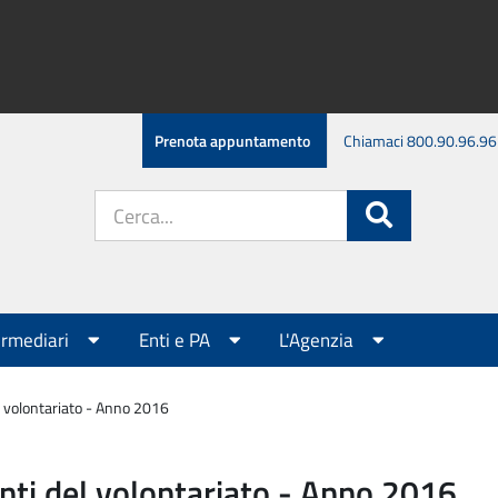
Prenota appuntamento
Chiamaci 800.90.96.96
Cerca
Cerca
nel
sito:
ermediari
Enti e PA
L'Agenzia
el volontariato - Anno 2016
 enti del volontariato - Anno 2016