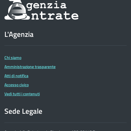
Informazioni
sul
sito
L'Agenzia
dell'Agenzia
delle
Entrate
Chi siamo
Amministrazione trasparente
Atti di notifica
Accesso civico
Vedi tutti i contenuti
Sede Legale