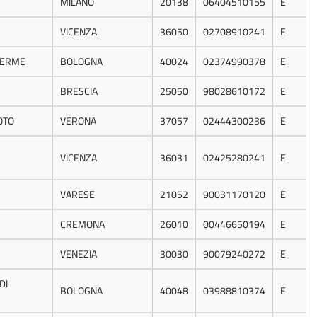
MILANO
20138
06404510155
E
VICENZA
36050
02708910241
E
TERME
BOLOGNA
40024
02374990378
E
BRESCIA
25050
98028610172
E
OTO
VERONA
37057
02444300236
E
VICENZA
36031
02425280241
E
VARESE
21052
90031170120
E
CREMONA
26010
00446650194
E
VENEZIA
30030
90079240272
E
DI
BOLOGNA
40048
03988810374
E