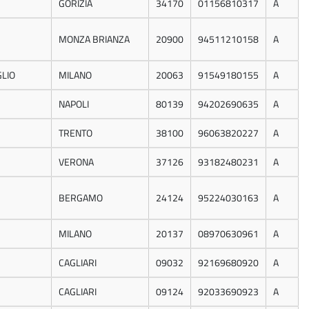
GORIZIA
34170
01156810317
A
MONZA BRIANZA
20900
94511210158
A
LIO
MILANO
20063
91549180155
A
NAPOLI
80139
94202690635
A
TRENTO
38100
96063820227
A
VERONA
37126
93182480231
A
BERGAMO
24124
95224030163
A
MILANO
20137
08970630961
A
CAGLIARI
09032
92169680920
A
CAGLIARI
09124
92033690923
A