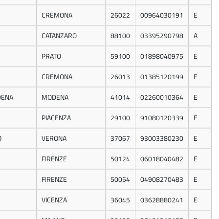
CREMONA
26022
00964030191
E
CATANZARO
88100
03395290798
A
PRATO
59100
01898040975
E
CREMONA
26013
01385120199
E
DENA
MODENA
41014
02260010364
E
PIACENZA
29100
91080120339
E
O
VERONA
37067
93003380230
E
FIRENZE
50124
06018040482
E
FIRENZE
50054
04908270483
E
VICENZA
36045
03628880241
E