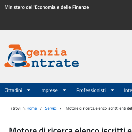
Salta
Ministero dell'Economia e delle Finanze
al
contenuto
Menu
di
servizio
Portale
Agenzia
Menu
Cittadini
Imprese
Professionisti
Int
principale
Entrate
Ti trovi in:
Home
Servizi
Motore di ricerca elenco iscritti enti d
Motore di ricerca elenco iscritti