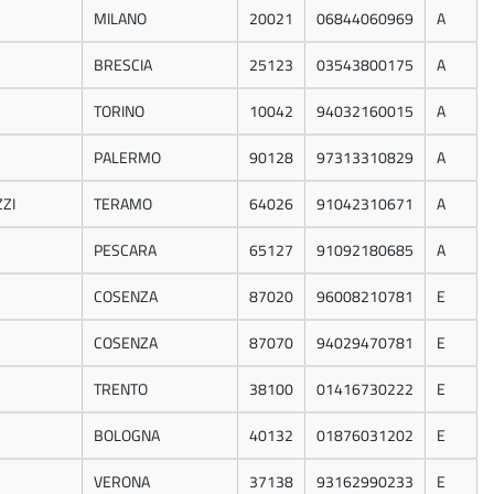
MILANO
20021
06844060969
A
BRESCIA
25123
03543800175
A
TORINO
10042
94032160015
A
PALERMO
90128
97313310829
A
ZI
TERAMO
64026
91042310671
A
PESCARA
65127
91092180685
A
COSENZA
87020
96008210781
E
COSENZA
87070
94029470781
E
TRENTO
38100
01416730222
E
BOLOGNA
40132
01876031202
E
VERONA
37138
93162990233
E