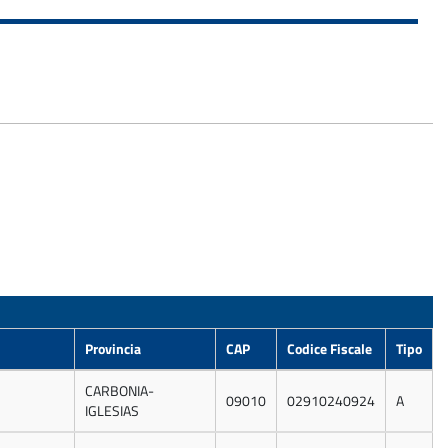
Provincia
CAP
Codice Fiscale
Tipo
CARBONIA-
09010
02910240924
A
IGLESIAS