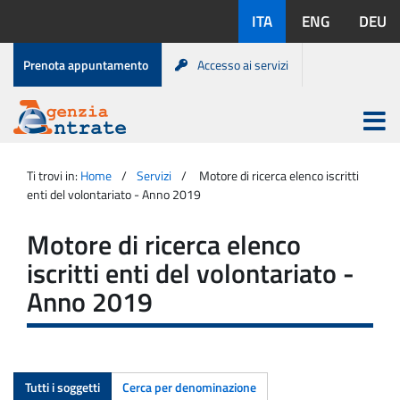
Salta
Lingue
ITA
ENG
DEU
al
disponibili:
contenuto
Menu
Prenota appuntamento
Accesso ai servizi
di
servizio
Apri
menu
Menu
Portale
princip
Agenzia
principale
Ti trovi in:
Home
Servizi
Motore di ricerca elenco iscritti
Entrate
enti del volontariato - Anno 2019
Motore di ricerca elenco
iscritti enti del volontariato -
Anno 2019
Tutti i soggetti
Cerca per denominazione