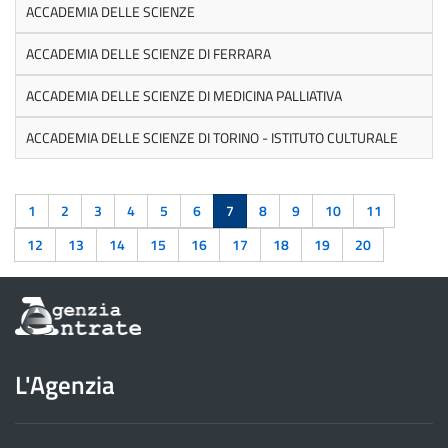
ACCADEMIA DELLE SCIENZE
ACCADEMIA DELLE SCIENZE DI FERRARA
ACCADEMIA DELLE SCIENZE DI MEDICINA PALLIATIVA
ACCADEMIA DELLE SCIENZE DI TORINO - ISTITUTO CULTURALE
1
2
3
4
5
6
7
8
9
10
11
12
13
14
15
16
17
18
19
20
Informazioni
sul
sito
dell'Agenzia
L'Agenzia
delle
Entrate