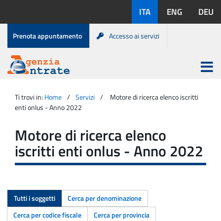
Salta
Lingue
ITA
ENG
DEU
al
disponibili:
contenuto
Menu
Prenota appuntamento
Accesso ai servizi
di
servizio
Apri
menu
Menu
Portale
princip
Agenzia
principale
Ti trovi in:
Home
Servizi
Motore di ricerca elenco iscritti
Entrate
enti onlus - Anno 2022
Motore di ricerca elenco
iscritti enti onlus - Anno 2022
Tutti i soggetti
Cerca per denominazione
Cerca per codice fiscale
Cerca per provincia