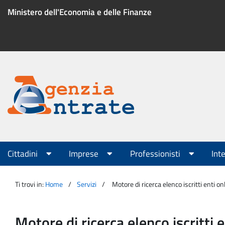
Salta
Ministero dell'Economia e delle Finanze
al
contenuto
Menu
di
servizio
Portale
Agenzia
Menu
Cittadini
Imprese
Professionisti
Int
principale
Entrate
Ti trovi in:
Home
Servizi
Motore di ricerca elenco iscritti enti 
Motore di ricerca elenco iscritti