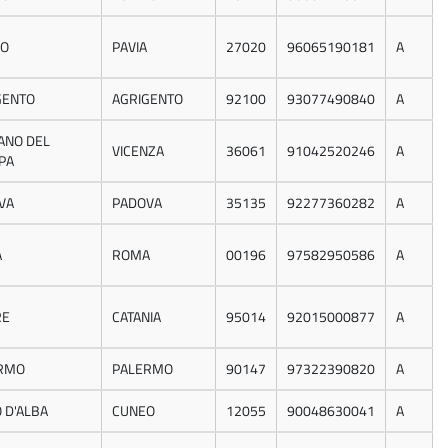
O
PAVIA
27020
96065190181
A
GENTO
AGRIGENTO
92100
93077490840
A
ANO DEL
VICENZA
36061
91042520246
A
PA
VA
PADOVA
35135
92277360282
A
A
ROMA
00196
97582950586
A
RE
CATANIA
95014
92015000877
A
RMO
PALERMO
90147
97322390820
A
 D'ALBA
CUNEO
12055
90048630041
A