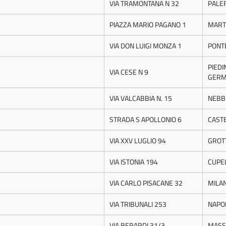
VIA TRAMONTANA N 32
PALE
PIAZZA MARIO PAGANO 1
MART
VIA DON LUIGI MONZA 1
PONT
PIED
VIA CESE N 9
GER
VIA VALCABBIA N. 15
NEBB
STRADA S APOLLONIO 6
CAST
VIA XXV LUGLIO 94
GROT
VIA ISTONIA 194
CUPE
VIA CARLO PISACANE 32
MILA
VIA TRIBUNALI 253
NAPO
VIA BERARDI 31/3
MASS