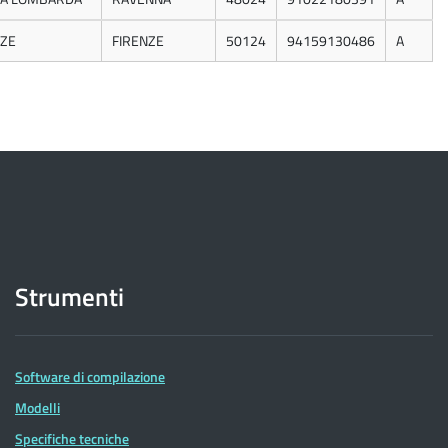
NZE
FIRENZE
50124
94159130486
A
Strumenti
Software di compilazione
Modelli
Specifiche tecniche