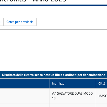
e
Cerca per provincia
Risultato della ricerca senza nessun filtro e ordinati per denominazione
Indirizzo
Città
VIA SALVATORE QUASIMODO
MASC
13