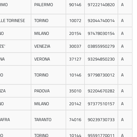
RMO
PALERMO
90146
97222140820
A
LLE TORINESE
TORINO
10072
92044740014
A
NO
MILANO
20154
97478030154
A
ZE'
VENEZIA
30037
03855950279
A
NA
VERONA
37127
93294850230
A
NO
TORINO
10146
97798730012
A
NZA
PADOVA
35010
92204670282
A
NO
MILANO
20142
97377510157
A
AFRA
TARANTO
74016
90239730733
A
NO
TORINO
10144
95591770011
A