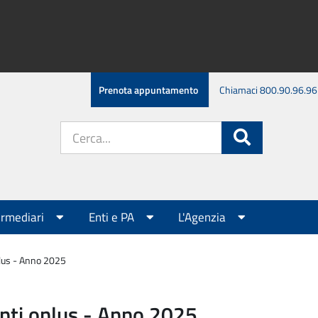
Prenota appuntamento
Chiamaci 800.90.96.96
Cerca
Cerca
nel
sito:
ermediari
Enti e PA
L'Agenzia
onlus - Anno 2025
 enti onlus - Anno 2025