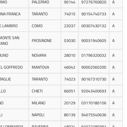
RMO
PALERMO
90144
97276760820
A
INA FRANCA
TARANTO
74015
90154740733
A
E LAMBRO
COMO
22037
00307430132
A
IMONTE SAN
FROSINONE
03030
90031940605
A
MANO
IUNO
NOVARA
28010
01796320032
A
EL GOFFREDO
MANTOVA
46042
90002560200
A
TAGLIE
TARANTO
74023
90167310730
A
LLO
CHIETI
66051
92043400693
A
NO
MILANO
20129
03170180156
A
LI
NAPOLI
80139
94075540636
A
A LOMBARDA
RAVENNA
48024
91022180391
A