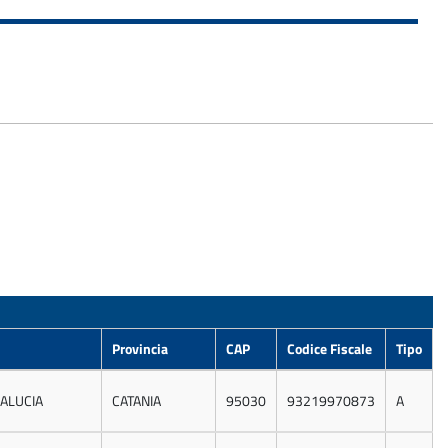
Provincia
CAP
Codice Fiscale
Tipo
ALUCIA
CATANIA
95030
93219970873
A