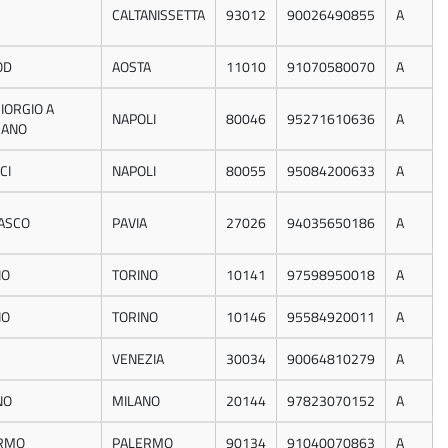
CALTANISSETTA
93012
90026490855
A
OD
AOSTA
11010
91070580070
A
IORGIO A
NAPOLI
80046
95271610636
A
ANO
CI
NAPOLI
80055
95084200633
A
ASCO
PAVIA
27026
94035650186
A
NO
TORINO
10141
97598950018
A
NO
TORINO
10146
95584920011
A
VENEZIA
30034
90064810279
A
NO
MILANO
20144
97823070152
A
RMO
PALERMO
90134
91040070863
A