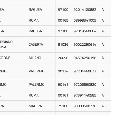
SA
RAGUSA
97100
92014120882
A
A
ROMA
00165
08998341005
A
SA
RAGUSA
97100
92019560884
A
IPRIANO
CASERTA
81036
90022290614
A
ERSA
DRONE
MILANO
20090
94574250158
A
RMO
PALERMO
90134
97284460827
A
RMO
PALERMO
90141
97206890820
A
A
ROMA
00161
97391140585
A
RA
MATERA
75100
93008580776
A