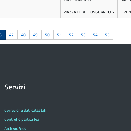
PIAZZA DI BELLOSGUARDO 6
FIRE
6
47
48
49
50
51
52
53
54
55
Servizi
Correzione dati catastali
Controllo partita Iva
Archivio Vies