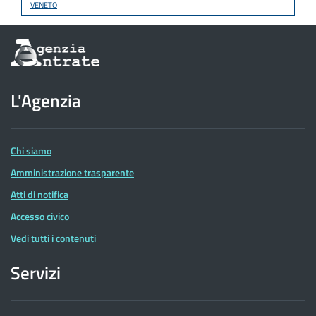
VENETO
Informazioni
sul
sito
dell'Agenzia
L'Agenzia
delle
Entrate
Chi siamo
Amministrazione trasparente
Atti di notifica
Accesso civico
Vedi tutti i contenuti
Servizi