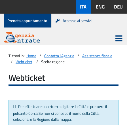
Salta
Lingue
ITA
ENG
DEU
al
disponibili:
contenuto
Menu
Prenota appuntamento
Accesso ai servizi
di
servizio
Apri
menu
Menu
Portale
princip
Agenzia
principale
Ti trovi in:
Home
Contatta l'Agenzia
Assistenza fiscale
Entrate
Webticket
Scelta regione
Webticket
Per effettuare una ricerca digitare la Città e premere il
pulsante Cerca.Se non si conosce il nome della Città,
selezionare la Regione dalla mappa.