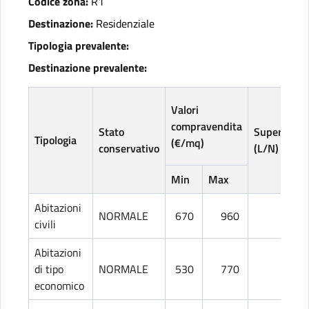
Codice zona:
R1
Destinazione:
Residenziale
Tipologia prevalente:
Destinazione prevalente:
Valori
compravendita
Stato
Superficie
Tipologia
(€/mq)
conservativo
(L/N)
Min
Max
Abitazioni
NORMALE
670
960
L
civili
Abitazioni
di tipo
NORMALE
530
770
L
economico