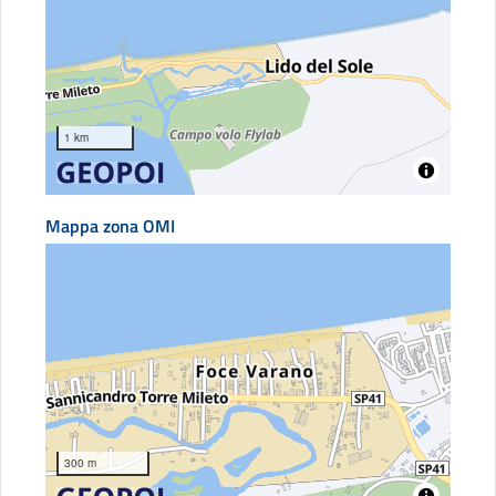
1 km
Mappa zona OMI
300 m