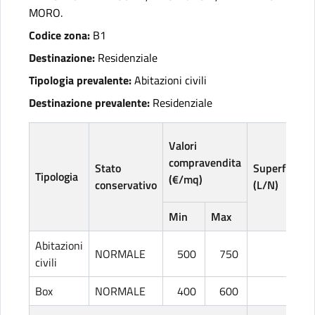
MORO.
Codice zona:
B1
Destinazione:
Residenziale
Tipologia prevalente:
Abitazioni civili
Destinazione prevalente:
Residenziale
Valori
compravendita
Stato
Superficie
Tipologia
(€/mq)
conservativo
(L/N)
Min
Max
Abitazioni
NORMALE
500
750
L
civili
Box
NORMALE
400
600
L