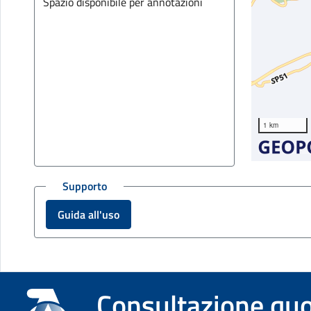
1 km
Supporto
Guida all'uso
Informazioni su
Consultazione qu