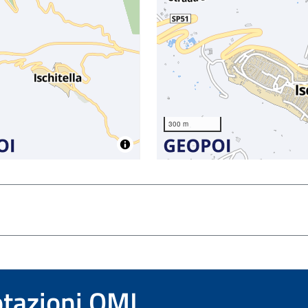
300 m
otazioni OMI