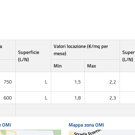
a
Valori locazione (€/mq per
Superficie
Superf
mese)
(L/N)
(L/N)
Min
Max
750
L
1,5
2,2
600
L
1,8
2,3
e OMI
Mappa zona OMI