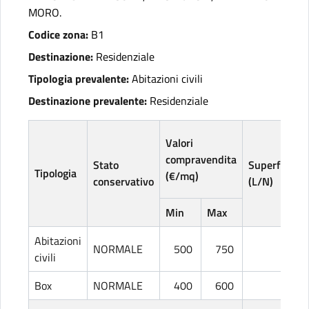
MORO.
Codice zona:
B1
Destinazione:
Residenziale
Tipologia prevalente:
Abitazioni civili
Destinazione prevalente:
Residenziale
Valori
compravendita
Stato
Superficie
Tipologia
(€/mq)
conservativo
(L/N)
Min
Max
Abitazioni
NORMALE
500
750
L
civili
Box
NORMALE
400
600
L