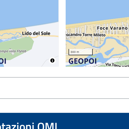
300 m
otazioni OMI