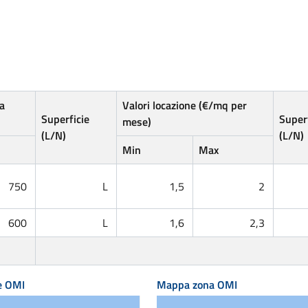
a
Valori locazione (€/mq per
Superficie
Superf
mese)
(L/N)
(L/N)
Min
Max
750
L
1,5
2
600
L
1,6
2,3
e OMI
Mappa zona OMI