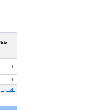
icie
L
L
Legenda