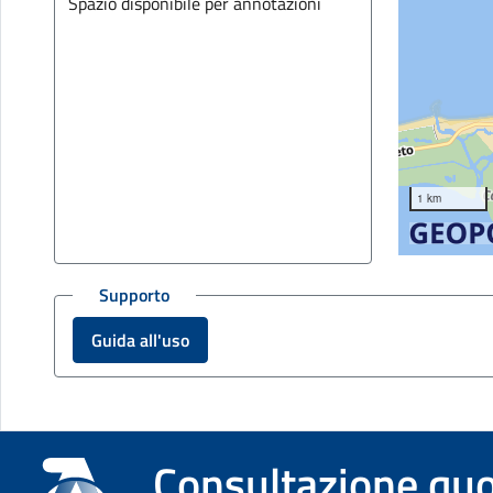
1 km
Supporto
Guida all'uso
Informazioni su
Consultazione qu