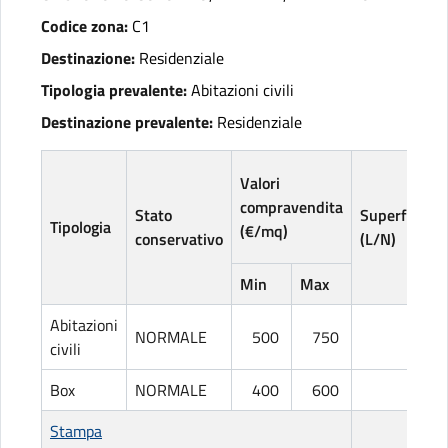
Codice zona:
C1
Destinazione:
Residenziale
Tipologia prevalente:
Abitazioni civili
Destinazione prevalente:
Residenziale
Valori
compravendita
Stato
Superficie
Tipologia
(€/mq)
conservativo
(L/N)
Min
Max
Abitazioni
NORMALE
500
750
L
civili
Box
NORMALE
400
600
L
Stampa