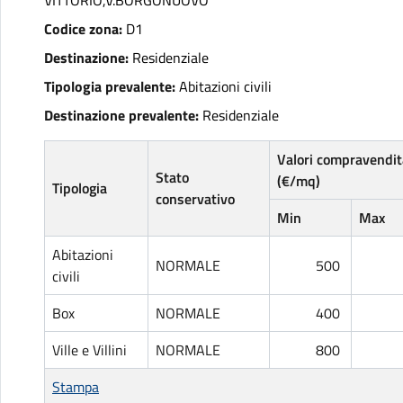
VITTORIO,V.BORGONUOVO
Codice zona:
D1
Destinazione:
Residenziale
Tipologia prevalente:
Abitazioni civili
Destinazione prevalente:
Residenziale
Valori compravendit
Stato
(€/mq)
Tipologia
conservativo
Min
Max
Abitazioni
NORMALE
500
civili
Box
NORMALE
400
Ville e Villini
NORMALE
800
Stampa