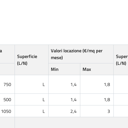
a
Valori locazione (€/mq per
Superficie
Superf
mese)
(L/N)
(L/N)
Min
Max
750
L
1,4
1,8
500
L
1,4
1,8
1050
L
2,4
3