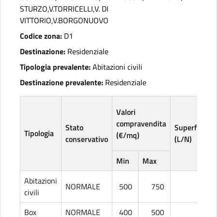
STURZO,V.TORRICELLI,V. DI
VITTORIO,V.BORGONUOVO
Codice zona:
D1
Destinazione:
Residenziale
Tipologia prevalente:
Abitazioni civili
Destinazione prevalente:
Residenziale
Valori
compravendita
Stato
Superficie
Tipologia
(€/mq)
conservativo
(L/N)
Min
Max
Abitazioni
NORMALE
500
750
L
civili
Box
NORMALE
400
500
L