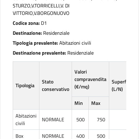
STURZO,V.TORRICELLI,V. DI
VITTORIO,V.BORGONUOVO
Codice zona:
D1
Destinazione:
Residenziale
Tipologia prevalente:
Abitazioni civili
Destinazione prevalente:
Residenziale
Valori
compravendita
Stato
Superficie
Tipologia
(€/mq)
conservativo
(L/N)
Min
Max
Abitazioni
NORMALE
500
750
L
civili
Box
NORMALE
400
500
L