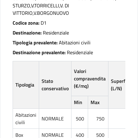
STURZO,V.TORRICELLI,V. DI
VITTORIO,V.BORGONUOVO
Codice zona:
D1
Destinazione:
Residenziale
Tipologia prevalente:
Abitazioni civili
Destinazione prevalente:
Residenziale
Valori
compravendita
Stato
Superficie
Tipologia
(€/mq)
conservativo
(L/N)
Min
Max
Abitazioni
NORMALE
500
750
L
civili
Box
NORMALE
400
500
L