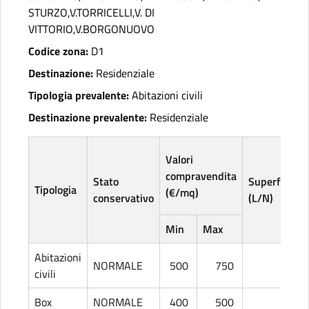
STURZO,V.TORRICELLI,V. DI
VITTORIO,V.BORGONUOVO
Codice zona:
D1
Destinazione:
Residenziale
Tipologia prevalente:
Abitazioni civili
Destinazione prevalente:
Residenziale
Valori
compravendita
Stato
Superficie
Tipologia
(€/mq)
conservativo
(L/N)
Min
Max
Abitazioni
NORMALE
500
750
L
civili
Box
NORMALE
400
500
L