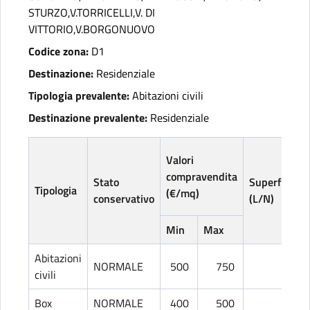
STURZO,V.TORRICELLI,V. DI
VITTORIO,V.BORGONUOVO
Codice zona:
D1
Destinazione:
Residenziale
Tipologia prevalente:
Abitazioni civili
Destinazione prevalente:
Residenziale
Valori
compravendita
Stato
Superficie
Tipologia
(€/mq)
conservativo
(L/N)
Min
Max
Abitazioni
NORMALE
500
750
L
civili
Box
NORMALE
400
500
L