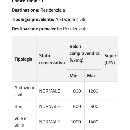
Codice zona:
E1
Destinazione:
Residenziale
Tipologia prevalente:
Abitazioni civili
Destinazione prevalente:
Residenziale
Valori
compravendita
Stato
Superficie
Tipologia
(€/mq)
conservativo
(L/N)
Min
Max
Abitazioni
NORMALE
800
1200
L
civili
Box
NORMALE
600
800
L
Ville e
NORMALE
1000
1400
L
Villini