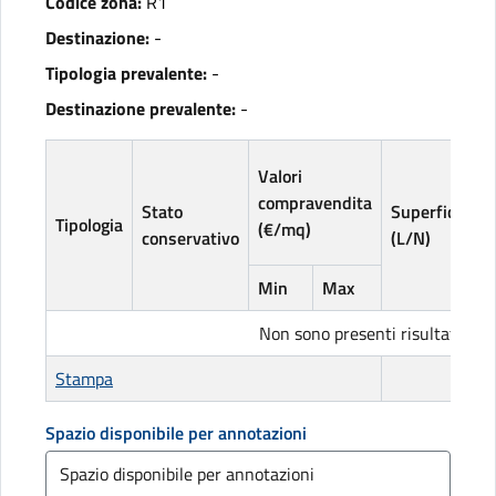
Codice zona:
R1
Destinazione:
-
Tipologia prevalente:
-
Destinazione prevalente:
-
V
Valori
l
compravendita
Stato
Superficie
(
Tipologia
(€/mq)
conservativo
(L/N)
Min
Max
Non sono presenti risultati
Stampa
Spazio disponibile per annotazioni