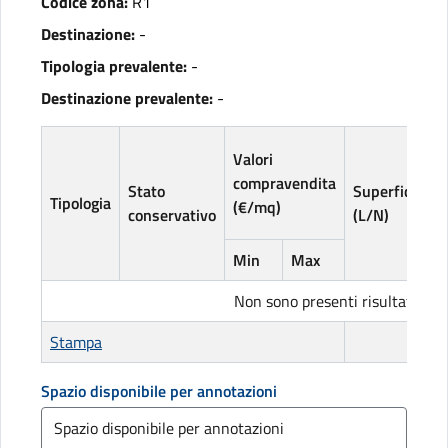
Codice zona:
R1
Destinazione:
-
Tipologia prevalente:
-
Destinazione prevalente:
-
V
Valori
l
compravendita
Stato
Superficie
(
Tipologia
(€/mq)
conservativo
(L/N)
Min
Max
Non sono presenti risultati
Stampa
Spazio disponibile per annotazioni