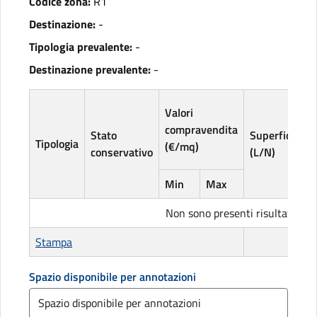
Codice zona:
R1
Destinazione:
-
Tipologia prevalente:
-
Destinazione prevalente:
-
V
Valori
l
compravendita
Stato
Superficie
(
Tipologia
(€/mq)
conservativo
(L/N)
Min
Max
Non sono presenti risultati
Stampa
Spazio disponibile per annotazioni