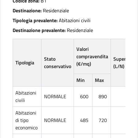
Codice zona:
B1
Destinazione:
Residenziale
Tipologia prevalente:
Abitazioni civili
Destinazione prevalente:
Residenziale
Valori
compravendita
Stato
Superficie
Tipologia
(€/mq)
conservativo
(L/N)
Min
Max
Abitazioni
NORMALE
600
890
L
civili
Abitazioni
di tipo
NORMALE
485
720
L
economico