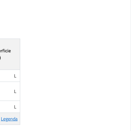
rficie
)
L
L
L
Legenda