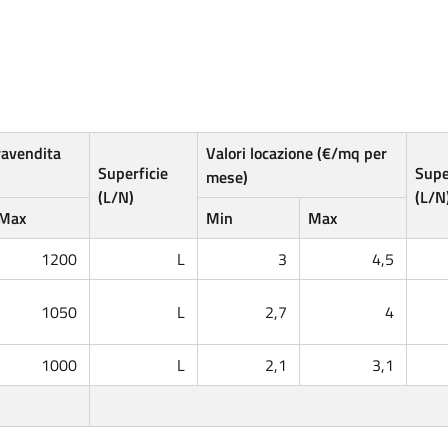
ravendita
Valori locazione (€/mq per
Superficie
Supe
mese)
(L/N)
(L/N
Max
Min
Max
1200
L
3
4,5
1050
L
2,7
4
1000
L
2,1
3,1