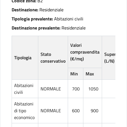
Codice zona:
B2
Destinazione:
Residenziale
Tipologia prevalente:
Abitazioni civili
Destinazione prevalente:
Residenziale
Valori
compravendita
Stato
Superficie
Tipologia
(€/mq)
conservativo
(L/N)
Min
Max
Abitazioni
NORMALE
700
1050
L
civili
Abitazioni
di tipo
NORMALE
600
900
L
economico