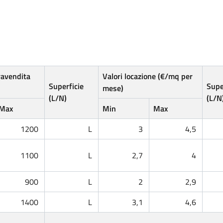
ravendita
Valori locazione (€/mq per
Superficie
Supe
mese)
(L/N)
(L/N
Max
Min
Max
1200
L
3
4,5
1100
L
2,7
4
900
L
2
2,9
1400
L
3,1
4,6