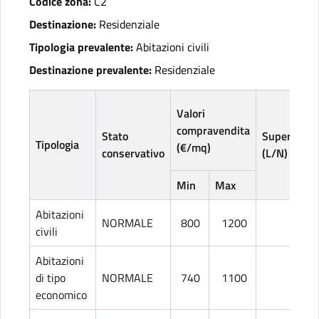
Codice zona:
C2
Destinazione:
Residenziale
Tipologia prevalente:
Abitazioni civili
Destinazione prevalente:
Residenziale
Valori
compravendita
Stato
Superficie
Tipologia
(€/mq)
conservativo
(L/N)
Min
Max
Abitazioni
NORMALE
800
1200
L
civili
Abitazioni
di tipo
NORMALE
740
1100
L
economico