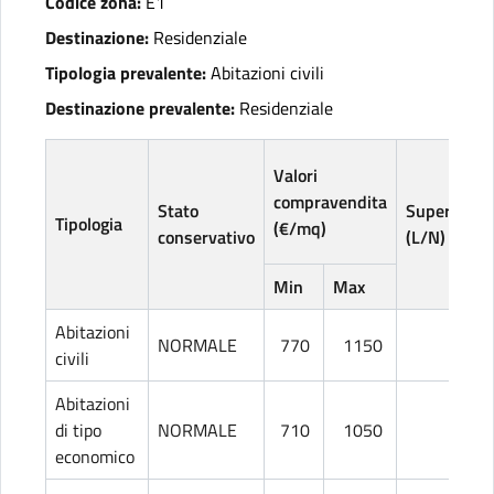
Codice zona:
E1
Destinazione:
Residenziale
Tipologia prevalente:
Abitazioni civili
Destinazione prevalente:
Residenziale
Valori
compravendita
Stato
Superficie
Tipologia
(€/mq)
conservativo
(L/N)
Min
Max
Abitazioni
NORMALE
770
1150
L
civili
Abitazioni
di tipo
NORMALE
710
1050
L
economico