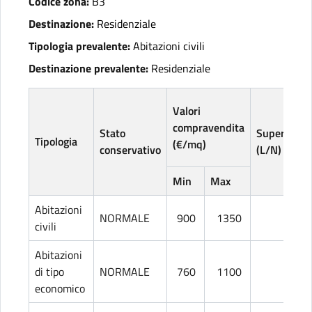
Codice zona:
B3
Destinazione:
Residenziale
Tipologia prevalente:
Abitazioni civili
Destinazione prevalente:
Residenziale
Valori
compravendita
Stato
Superficie
Tipologia
(€/mq)
conservativo
(L/N)
Min
Max
Abitazioni
NORMALE
900
1350
L
civili
Abitazioni
di tipo
NORMALE
760
1100
L
economico