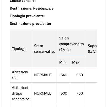
Codice zona:
R1
Destinazione:
Residenziale
Tipologia prevalente:
Destinazione prevalente:
Valori
compravendita
Stato
Superficie
Tipologia
(€/mq)
conservativo
(L/N)
Min
Max
Abitazioni
NORMALE
640
950
L
civili
Abitazioni
di tipo
NORMALE
500
750
L
economico