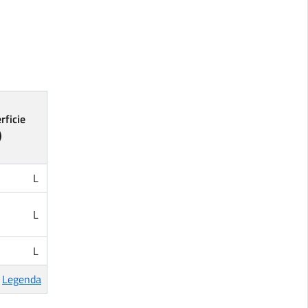
rficie
)
L
L
L
Legenda