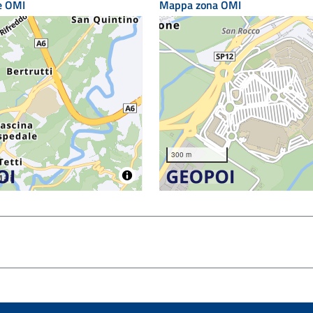
e OMI
Mappa zona OMI
300 m