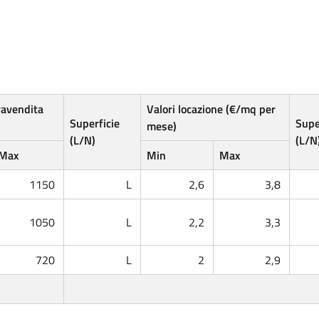
ravendita
Valori locazione (€/mq per
Superficie
Supe
mese)
(L/N)
(L/N
Max
Min
Max
1150
L
2,6
3,8
1050
L
2,2
3,3
720
L
2
2,9