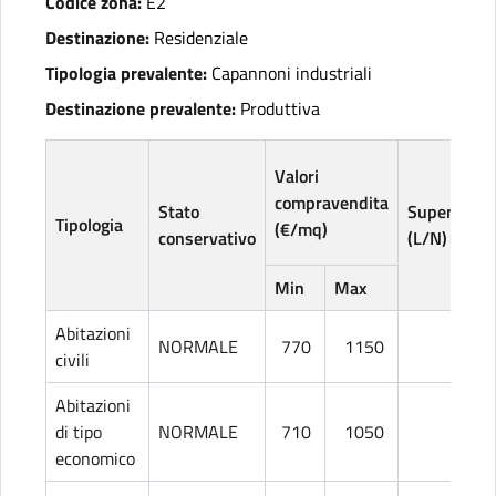
Codice zona:
E2
Destinazione:
Residenziale
Tipologia prevalente:
Capannoni industriali
Destinazione prevalente:
Produttiva
Valori
compravendita
Stato
Superficie
Tipologia
(€/mq)
conservativo
(L/N)
Min
Max
Abitazioni
NORMALE
770
1150
L
civili
Abitazioni
di tipo
NORMALE
710
1050
L
economico